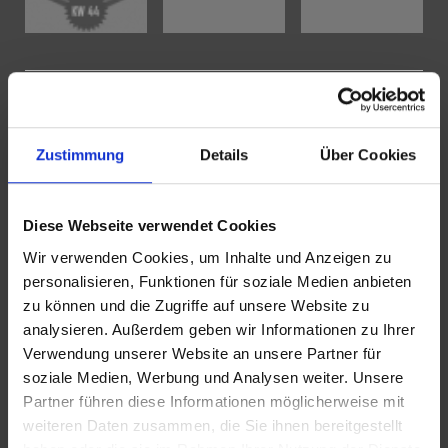
KONTAKT
WeserBergland Immobilien
Zustimmung
Details
Über Cookies
Portastraße 36
32457 Porta Westfalica
Diese Webseite verwendet Cookies
Tel.:
0571 - 597 265 17
Wir verwenden Cookies, um Inhalte und Anzeigen zu
Fax:
0571 - 870 490 05
personalisieren, Funktionen für soziale Medien anbieten
zu können und die Zugriffe auf unsere Website zu
E-Mail:
info@wb-immobilien.de
analysieren. Außerdem geben wir Informationen zu Ihrer
Web:
www.wb-immobilien.de
Verwendung unserer Website an unsere Partner für
soziale Medien, Werbung und Analysen weiter. Unsere
Partner führen diese Informationen möglicherweise mit
PROFIL
weiteren Daten zusammen, die Sie ihnen bereitgestellt