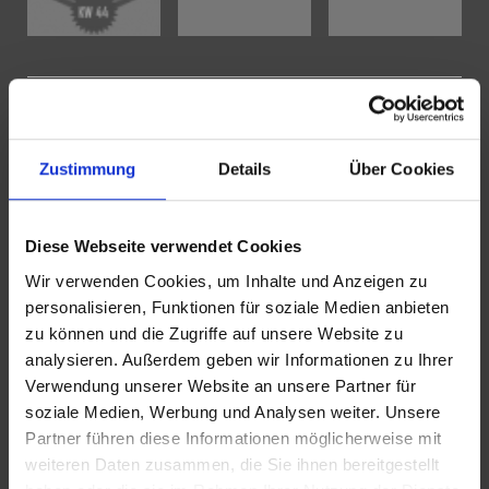
KONTAKT
WeserBergland Immobilien
Zustimmung
Details
Über Cookies
Portastraße 36
32457 Porta Westfalica
Diese Webseite verwendet Cookies
Tel.:
0571 - 597 265 17
Wir verwenden Cookies, um Inhalte und Anzeigen zu
Fax:
0571 - 870 490 05
personalisieren, Funktionen für soziale Medien anbieten
zu können und die Zugriffe auf unsere Website zu
E-Mail:
info@wb-immobilien.de
analysieren. Außerdem geben wir Informationen zu Ihrer
Web:
www.wb-immobilien.de
Verwendung unserer Website an unsere Partner für
soziale Medien, Werbung und Analysen weiter. Unsere
Partner führen diese Informationen möglicherweise mit
PROFIL
weiteren Daten zusammen, die Sie ihnen bereitgestellt