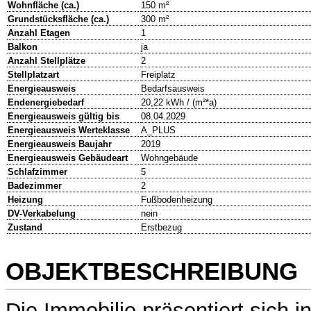
Wohnfläche (ca.)
150 m²
Grundstücksfläche (ca.)
300 m²
Anzahl Etagen
1
Balkon
ja
Anzahl Stellplätze
2
Stellplatzart
Freiplatz
Energieausweis
Bedarfsausweis
Endenergiebedarf
20,22 kWh / (m²*a)
Energieausweis gültig bis
08.04.2029
Energieausweis Werteklasse
A_PLUS
Energieausweis Baujahr
2019
Energieausweis Gebäudeart
Wohngebäude
Schlafzimmer
5
Badezimmer
2
Heizung
Fußbodenheizung
DV-Verkabelung
nein
Zustand
Erstbezug
OBJEKTBESCHREIBUNG
Die Immobilie präsentiert sich 