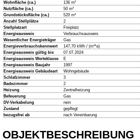
Wohnfläche (ca.)
136 m²
Nutzfläche (ca.)
50 m²
Grundstücksfläche (ca.)
520 m²
Anzahl Stellplätze
2
Stellplatzart
Freiplatz
Energieausweis
Verbrauchsausweis
Wesentlicher Energieträger
Gas
Energieverbrauchskennwert
147,70 kWh / (m²*a)
Energieausweis gültig bis
07.07.2024
Energieausweis Werteklasse
E
Energieausweis Baujahr
1997
Energieausweis Gebäudeart
Wohngebäude
Schlafzimmer
3
Badezimmer
2
Heizung
Zentralheizung
Befeuerung
Gas
DV-Verkabelung
nein
Zustand
gepflegt
bezugsfrei ab
nach Vereinbarung
OBJEKTBESCHREIBUNG