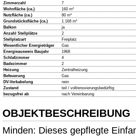
Zimmerzahl
7
Wohnfläche (ca.)
160 m²
Nutzfläche (ca.)
80 m²
Grundstücksfläche (ca.)
1.168 m²
Balkon
ja
Anzahl Stellplätze
2
Stellplatzart
Freiplatz
Wesentlicher Energieträger
Gas
Energieausweis Baujahr
1968
Schlafzimmer
4
Badezimmer
2
Heizung
Zentralheizung
Befeuerung
Gas
DV-Verkabelung
nein
Zustand
teil / vollrenovierungsbedürftig
bezugsfrei ab
nach Vereinbarung
OBJEKTBESCHREIBUNG
Minden: Dieses gepflegte Einfa