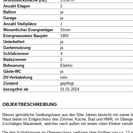
Grundstücksfläche (ca.)
3.039 m²
Anzahl Etagen
2
Balkon
ja
Garage
ja
Anzahl Stellplätze
1
Wesentlicher Energieträger
Strom
Energieausweis Baujahr
1950
Unterkellert
ja
Gartennutzung
ja
Schlafzimmer
4
Badezimmer
2
Befeuerung
Elektro
Gäste-WC
ja
DV-Verkabelung
nein
Zustand
gepflegt
bezugsfrei ab
01.01.2024
OBJEKTBESCHREIBUNG
Dieses gemütliche Siedlungshaus aus den 50er Jahren besticht mit seiner 
Haus bietet im Erdgeschoss drei Zimmer, Küche, Bad und HWR, im Oberges
2-schaliges Mauerwerk, welches nach außen mit einem roten Klinker verseh
Die drei Schlafzimmer im Obergeschoss verfügen über Größen von ca. 12 m²