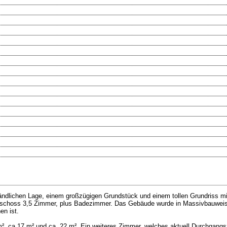
ländlichen Lage, einem großzügigen Grundstück und einem tollen Grundriss m
choss 3,5 Zimmer, plus Badezimmer. Das Gebäude wurde in Massivbauweise e
en ist.
, ca.17 m² und ca. 22 m². Ein weiteres Zimmer, welches aktuell Durchgangs