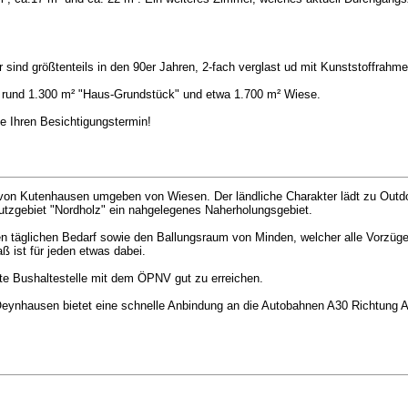
 sind größtenteils in den 90er Jahren, 2-fach verglast ud mit Kunststoffrahme
n rund 1.300 m² "Haus-Grundstück" und etwa 1.700 m² Wiese.
e Ihren Besichtigungstermin!
 von Kutenhausen umgeben von Wiesen. Der ländliche Charakter lädt zu Outdo
utzgebiet "Nordholz" ein nahgelegenes Naherholungsgebiet.
 täglichen Bedarf sowie den Ballungsraum von Minden, welcher alle Vorzüge e
ß ist für jeden etwas dabei.
te Bushaltestelle mit dem ÖPNV gut zu erreichen.
Oeynhausen bietet eine schnelle Anbindung an die Autobahnen A30 Richtung