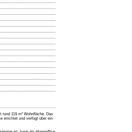
it rund 119 m² Wohnfläche. Das
rrichtet und verfügt über ein
zimmer ist. kann als Homeoffice