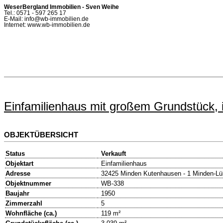
WeserBergland Immobilien - Sven Weihe
Tel.: 0571 - 597 265 17
E-Mail: info@wb-immobilien.de
Internet: www.wb-immobilien.de
Einfamilienhaus mit großem Grundstück, i
OBJEKTÜBERSICHT
Status
Verkauft
Objektart
Einfamilienhaus
Adresse
32425 Minden Kutenhausen - 1 Minden-Lü
Objektnummer
WB-338
Baujahr
1950
Zimmerzahl
5
Wohnfläche (ca.)
119 m²