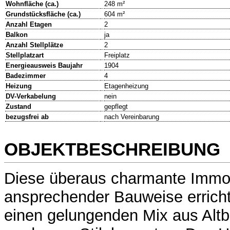
Wohnfläche (ca.)
248 m²
Grundstücksfläche (ca.)
604 m²
Anzahl Etagen
2
Balkon
ja
Anzahl Stellplätze
2
Stellplatzart
Freiplatz
Energieausweis Baujahr
1904
Badezimmer
4
Heizung
Etagenheizung
DV-Verkabelung
nein
Zustand
gepflegt
bezugsfrei ab
nach Vereinbarung
OBJEKTBESCHREIBUNG
Diese überaus charmante Immob
ansprechender Bauweise erricht
einen gelungenden Mix aus Alt