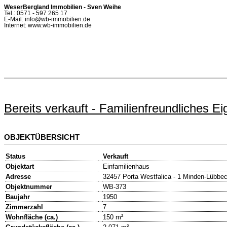
WeserBergland Immobilien - Sven Weihe
Tel.: 0571 - 597 265 17
E-Mail: info@wb-immobilien.de
Internet: www.wb-immobilien.de
Bereits verkauft - Familienfreundliches
OBJEKTÜBERSICHT
Status
Verkauft
Objektart
Einfamilienhaus
Adresse
32457 Porta Westfalica - 1 Minden-Lübbec
Objektnummer
WB-373
Baujahr
1950
Zimmerzahl
7
Wohnfläche (ca.)
150 m²