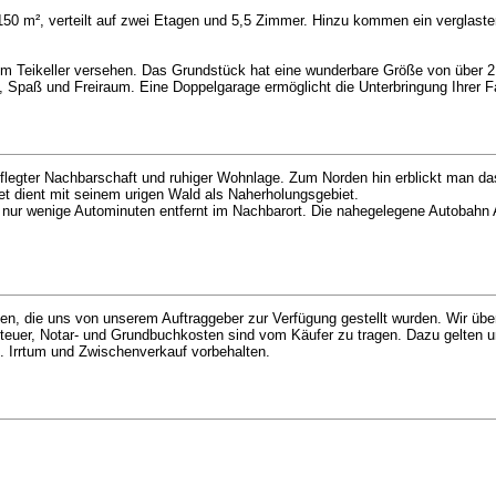
 150 m², verteilt auf zwei Etagen und 5,5 Zimmer. Hinzu kommen ein verglast
m Teikeller versehen. Das Grundstück hat eine wunderbare Größe von über 2.
el, Spaß und Freiraum. Eine Doppelgarage ermöglicht die Unterbringung Ihrer 
flegter Nachbarschaft und ruhiger Wohnlage. Zum Norden hin erblickt man d
 dient mit seinem urigen Wald als Naherholungsgebiet.
 nur wenige Autominuten entfernt im Nachbarort. Die nahegelegene Autobahn A
en, die uns von unserem Auftraggeber zur Verfügung gestellt wurden. Wir üb
rbsteuer, Notar- und Grundbuchkosten sind vom Käufer zu tragen. Dazu gelten
 Irrtum und Zwischenverkauf vorbehalten.