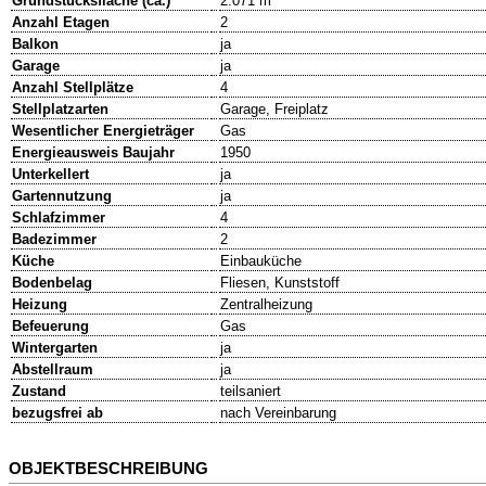
Grundstücksfläche (ca.)
2.071 m²
Anzahl Etagen
2
Balkon
ja
Garage
ja
Anzahl Stellplätze
4
Stellplatzarten
Garage, Freiplatz
Wesentlicher Energieträger
Gas
Energieausweis Baujahr
1950
Unterkellert
ja
Gartennutzung
ja
Schlafzimmer
4
Badezimmer
2
Küche
Einbauküche
Bodenbelag
Fliesen, Kunststoff
Heizung
Zentralheizung
Befeuerung
Gas
Wintergarten
ja
Abstellraum
ja
Zustand
teilsaniert
bezugsfrei ab
nach Vereinbarung
OBJEKTBESCHREIBUNG