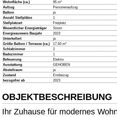
Wohnfläche (ca.)
95 m²
Aufzug
Personenaufzug
Balkon
ja
Anzahl Stellplätze
1
Stellplatzart
Freiplatz
Wesentlicher Energieträger
Strom
Energieausweis Baujahr
2023
Unterkellert
ja
Größe Balkon / Terrasse (ca.)
17,50 m²
Schlafzimmer
2
Badezimmer
1
Befeuerung
Elektro
Ausstattung
GEHOBEN
Abstellraum
ja
Zustand
Erstbezug
bezugsfrei ab
2023
OBJEKTBESCHREIBUNG
Ihr Zuhause für modernes Wohn