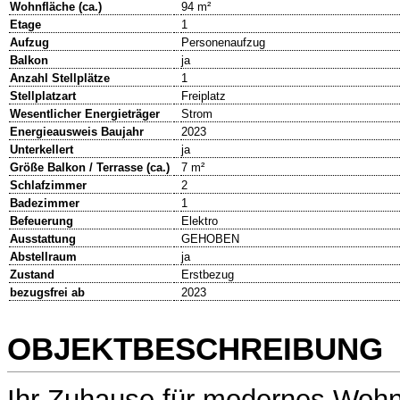
Wohnfläche (ca.)
94 m²
Etage
1
Aufzug
Personenaufzug
Balkon
ja
Anzahl Stellplätze
1
Stellplatzart
Freiplatz
Wesentlicher Energieträger
Strom
Energieausweis Baujahr
2023
Unterkellert
ja
Größe Balkon / Terrasse (ca.)
7 m²
Schlafzimmer
2
Badezimmer
1
Befeuerung
Elektro
Ausstattung
GEHOBEN
Abstellraum
ja
Zustand
Erstbezug
bezugsfrei ab
2023
OBJEKTBESCHREIBUNG
Ihr Zuhause für modernes Wohn