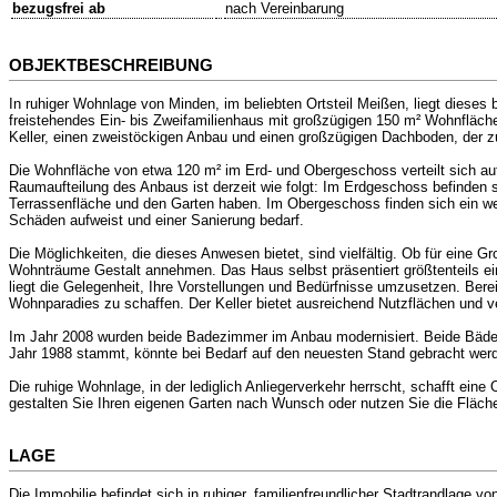
bezugsfrei ab
nach Vereinbarung
OBJEKTBESCHREIBUNG
In ruhiger Wohnlage von Minden, im beliebten Ortsteil Meißen, liegt dieses
freistehendes Ein- bis Zweifamilienhaus mit großzügigen 150 m² Wohnfläch
Keller, einen zweistöckigen Anbau und einen großzügigen Dachboden, der zusä
Die Wohnfläche von etwa 120 m² im Erd- und Obergeschoss verteilt sich auf
Raumaufteilung des Anbaus ist derzeit wie folgt: Im Erdgeschoss befinden
Terrassenfläche und den Garten haben. Im Obergeschoss finden sich ein w
Schäden aufweist und einer Sanierung bedarf.
Die Möglichkeiten, die dieses Anwesen bietet, sind vielfältig. Ob für eine
Wohnträume Gestalt annehmen. Das Haus selbst präsentiert größtenteils ein
liegt die Gelegenheit, Ihre Vorstellungen und Bedürfnisse umzusetzen. Bere
Wohnparadies zu schaffen. Der Keller bietet ausreichend Nutzflächen und 
Im Jahr 2008 wurden beide Badezimmer im Anbau modernisiert. Beide Bäde
Jahr 1988 stammt, könnte bei Bedarf auf den neuesten Stand gebracht werd
Die ruhige Wohnlage, in der lediglich Anliegerverkehr herrscht, schafft e
gestalten Sie Ihren eigenen Garten nach Wunsch oder nutzen Sie die Fläche fü
LAGE
Die Immobilie befindet sich in ruhiger, familienfreundlicher Stadtrandlage