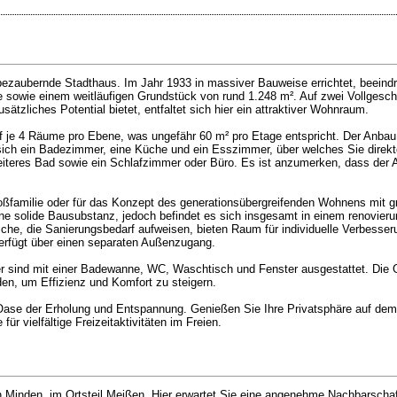
 bezaubernde Stadthaus. Im Jahr 1933 in massiver Bauweise errichtet, beeindr
e sowie einem weitläufigen Grundstück von rund 1.248 m². Auf zwei Vollgesch
tzliches Potential bietet, entfaltet sich hier ein attraktiver Wohnraum.
 je 4 Räume pro Ebene, was ungefähr 60 m² pro Etage entspricht. Der Anbau 
 sich ein Badezimmer, eine Küche und ein Esszimmer, über welches Sie direk
eiteres Bad sowie ein Schlafzimmer oder Büro. Es ist anzumerken, dass der
 Großfamilie oder für das Konzept des generationsübergreifenden Wohnens mit
e solide Bausubstanz, jedoch befindet es sich insgesamt in einem renovieru
iche, die Sanierungsbedarf aufweisen, bieten Raum für individuelle Verbesser
verfügt über einen separaten Außenzugang.
r sind mit einer Badewanne, WC, Waschtisch und Fenster ausgestattet. Die
en, um Effizienz und Komfort zu steigern.
ine Oase der Erholung und Entspannung. Genießen Sie Ihre Privatsphäre auf d
r vielfältige Freizeitaktivitäten im Freien.
 von Minden, im Ortsteil Meißen. Hier erwartet Sie eine angenehme Nachbarsch