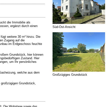
uckt die Immobilie als
ossen, ergänzt durch einen
Süd-Ost-Ansicht
fügt weitere 30 m² hinzu. Die
ten Zugang auf die
 Anbau im Erdgeschoss feuchte
 großem Grundstück, hier können
ngsbedürftigen Zustand. Hier
ungen, um Ihr persönliches
 Gasheizung, welche aus dem
Großzügiges Grundstück
em großzügigen Grundstück,
aft. Die Wohnlage sowie das