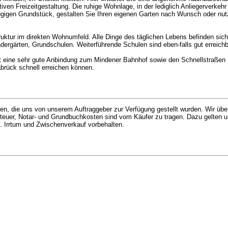
ven Freizeitgestaltung. Die ruhige Wohnlage, in der lediglich Anliegerverkehr
gen Grundstück, gestalten Sie Ihren eigenen Garten nach Wunsch oder nutzen
ktur im direkten Wohnumfeld. Alle Dinge des täglichen Lebens befinden sich
dergärten, Grundschulen. Weiterführende Schulen sind eben-falls gut erreichb
ht eine sehr gute Anbindung zum Mindener Bahnhof sowie den Schnellstraße
brück schnell erreichen können.
en, die uns von unserem Auftraggeber zur Verfügung gestellt wurden. Wir üb
rbsteuer, Notar- und Grundbuchkosten sind vom Käufer zu tragen. Dazu gelten
 Irrtum und Zwischenverkauf vorbehalten.