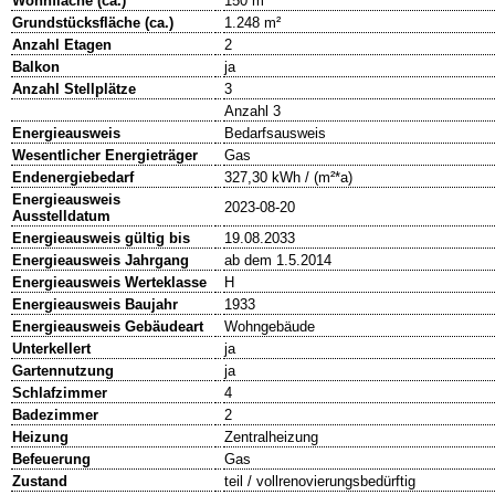
Wohnfläche (ca.)
150 m²
Grundstücksfläche (ca.)
1.248 m²
Anzahl Etagen
2
Balkon
ja
Anzahl Stellplätze
3
Anzahl 3
Energieausweis
Bedarfsausweis
Wesentlicher Energieträger
Gas
Endenergiebedarf
327,30 kWh / (m²*a)
Energieausweis
2023-08-20
Ausstelldatum
Energieausweis gültig bis
19.08.2033
Energieausweis Jahrgang
ab dem 1.5.2014
Energieausweis Werteklasse
H
Energieausweis Baujahr
1933
Energieausweis Gebäudeart
Wohngebäude
Unterkellert
ja
Gartennutzung
ja
Schlafzimmer
4
Badezimmer
2
Heizung
Zentralheizung
Befeuerung
Gas
Zustand
teil / vollrenovierungsbedürftig