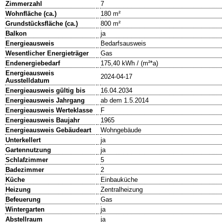
Zimmerzahl
7
Wohnfläche (ca.)
180 m²
Grundstücksfläche (ca.)
800 m²
Balkon
ja
Energieausweis
Bedarfsausweis
Wesentlicher Energieträger
Gas
Endenergiebedarf
175,40 kWh / (m²*a)
Energieausweis
2024-04-17
Ausstelldatum
Energieausweis gültig bis
16.04.2034
Energieausweis Jahrgang
ab dem 1.5.2014
Energieausweis Werteklasse
F
Energieausweis Baujahr
1965
Energieausweis Gebäudeart
Wohngebäude
Unterkellert
ja
Gartennutzung
ja
Schlafzimmer
5
Badezimmer
2
Küche
Einbauküche
Heizung
Zentralheizung
Befeuerung
Gas
Wintergarten
ja
Abstellraum
ja