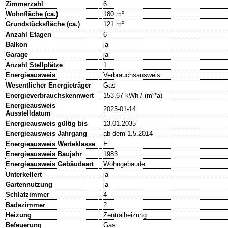
Zimmerzahl
6
Wohnfläche (ca.)
180 m²
Grundstücksfläche (ca.)
121 m²
Anzahl Etagen
6
Balkon
ja
Garage
ja
Anzahl Stellplätze
1
Energieausweis
Verbrauchsausweis
Wesentlicher Energieträger
Gas
Energieverbrauchskennwert
153,67 kWh / (m²*a)
Energieausweis
2025-01-14
Ausstelldatum
Energieausweis gültig bis
13.01.2035
Energieausweis Jahrgang
ab dem 1.5.2014
Energieausweis Werteklasse
E
Energieausweis Baujahr
1983
Energieausweis Gebäudeart
Wohngebäude
Unterkellert
ja
Gartennutzung
ja
Schlafzimmer
4
Badezimmer
2
Heizung
Zentralheizung
Befeuerung
Gas