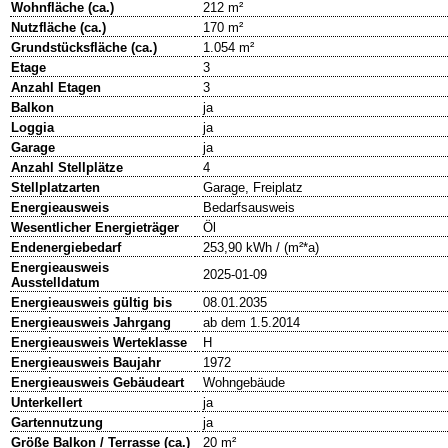
Wohnfläche (ca.)
212 m²
Nutzfläche (ca.)
170 m²
Grundstücksfläche (ca.)
1.054 m²
Etage
3
Anzahl Etagen
3
Balkon
ja
Loggia
ja
Garage
ja
Anzahl Stellplätze
4
Stellplatzarten
Garage, Freiplatz
Energieausweis
Bedarfsausweis
Wesentlicher Energieträger
Öl
Endenergiebedarf
253,90 kWh / (m²*a)
Energieausweis
2025-01-09
Ausstelldatum
Energieausweis gültig bis
08.01.2035
Energieausweis Jahrgang
ab dem 1.5.2014
Energieausweis Werteklasse
H
Energieausweis Baujahr
1972
Energieausweis Gebäudeart
Wohngebäude
Unterkellert
ja
Gartennutzung
ja
Größe Balkon / Terrasse (ca.)
20 m²