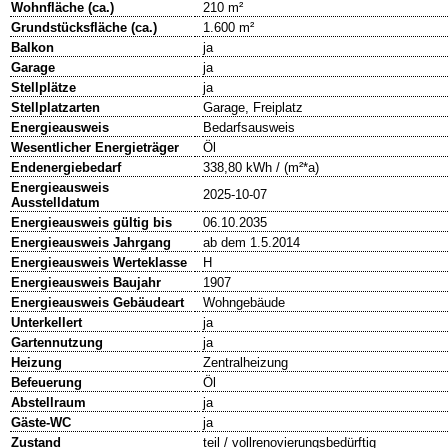
Wohnfläche (ca.)
210 m²
Grundstücksfläche (ca.)
1.600 m²
Balkon
ja
Garage
ja
Stellplätze
ja
Stellplatzarten
Garage, Freiplatz
Energieausweis
Bedarfsausweis
Wesentlicher Energieträger
Öl
Endenergiebedarf
338,80 kWh / (m²*a)
Energieausweis
2025-10-07
Ausstelldatum
Energieausweis gültig bis
06.10.2035
Energieausweis Jahrgang
ab dem 1.5.2014
Energieausweis Werteklasse
H
Energieausweis Baujahr
1907
Energieausweis Gebäudeart
Wohngebäude
Unterkellert
ja
Gartennutzung
ja
Heizung
Zentralheizung
Befeuerung
Öl
Abstellraum
ja
Gäste-WC
ja
Zustand
teil / vollrenovierungsbedürftig