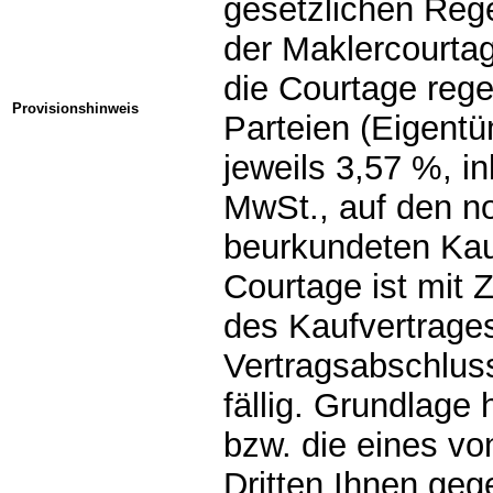
gesetzlichen Reg
der Maklercourtag
die Courtage rege
Provisionshinweis
Parteien (Eigent
jeweils 3,57 %, in
MwSt., auf den not
beurkundeten Kau
Courtage ist mi
des Kaufvertrages 
Vertragsabschluss
fällig. Grundlage 
bzw. die eines vo
Dritten Ihnen geg