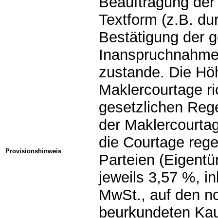
Beauftragung der 
Textform (z.B. du
Bestätigung der 
Inanspruchnahme 
zustande. Die Hö
Maklercourtage ri
gesetzlichen Reg
der Maklercourtag
die Courtage rege
Provisionshinweis
Parteien (Eigent
jeweils 3,57 %, in
MwSt., auf den not
beurkundeten Kau