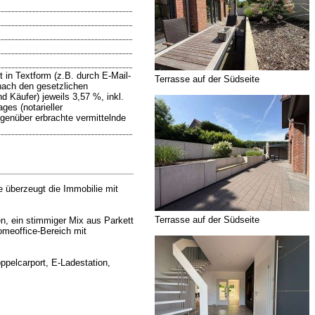
 in Textform (z.B. durch E-Mail-
Terrasse auf der Südseite
nach den gesetzlichen
 Käufer) jeweils 3,57 %, inkl.
ges (notarieller
egenüber erbrachte vermittelnde
 überzeugt die Immobilie mit
Terrasse auf der Südseite
n, ein stimmiger Mix aus Parkett
omeoffice-Bereich mit
pelcarport, E-Ladestation,