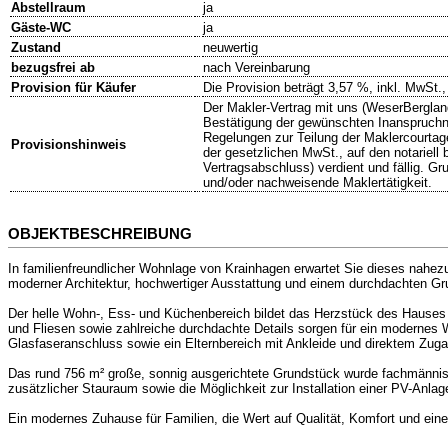
Abstellraum
ja
Gäste-WC
ja
Zustand
neuwertig
bezugsfrei ab
nach Vereinbarung
Provision für Käufer
Die Provision beträgt 3,57 %, inkl. MwSt.,
Der Makler-Vertrag mit uns (WeserBerglan
Bestätigung der gewünschten Inanspruchna
Regelungen zur Teilung der Maklercourtage
Provisionshinweis
der gesetzlichen MwSt., auf den notariell
Vertragsabschluss) verdient und fällig. Gr
und/oder nachweisende Maklertätigkeit.
OBJEKTBESCHREIBUNG
In familienfreundlicher Wohnlage von Krainhagen erwartet Sie dieses nahe
moderner Architektur, hochwertiger Ausstattung und einem durchdachten Gru
Der helle Wohn-, Ess- und Küchenbereich bildet das Herzstück des Hauses 
und Fliesen sowie zahlreiche durchdachte Details sorgen für ein modernes
Glasfaseranschluss sowie ein Elternbereich mit Ankleide und direktem Zug
Das rund 756 m² große, sonnig ausgerichtete Grundstück wurde fachmännisc
zusätzlicher Stauraum sowie die Möglichkeit zur Installation einer PV-Anlag
Ein modernes Zuhause für Familien, die Wert auf Qualität, Komfort und ein