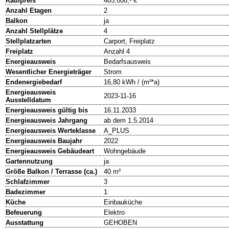
Kaufpreis
485.000,- €
Anzahl Etagen
2
Balkon
ja
Anzahl Stellplätze
4
Stellplatzarten
Carport, Freiplatz
Freiplatz
Anzahl 4
Energieausweis
Bedarfsausweis
Wesentlicher Energieträger
Strom
Endenergiebedarf
16,80 kWh / (m²*a)
Energieausweis
2023-11-16
Ausstelldatum
Energieausweis gültig bis
16.11.2033
Energieausweis Jahrgang
ab dem 1.5.2014
Energieausweis Werteklasse
A_PLUS
Energieausweis Baujahr
2022
Energieausweis Gebäudeart
Wohngebäude
Gartennutzung
ja
Größe Balkon / Terrasse (ca.)
40 m²
Schlafzimmer
3
Badezimmer
1
Küche
Einbauküche
Befeuerung
Elektro
Ausstattung
GEHOBEN