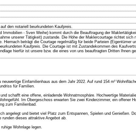
 auf den notariell beurkundeten Kaufpreis.
d Immobilien - Sven Weihe) kommt durch die Beauftragung der Maklertätigkeit
hme unserer Tätigkeit) zustande. Die Höhe der Maklercourtage richtet sich 
. Hiernach beträgt die Courtage regelmäßig für beide Parteien (Eigentümer und
 beurkundeten Kaufpreis. Die Courtage ist mit Zustandekommen des Kaufvertra
undlage hierfür ist unsere bzw. die eines von uns beauftragten Dritten Ihnen g
zu neuwertige Einfamilienhaus aus dem Jahr 2022. Auf rund 154 m² Wohnfläche
ndriss für Familien.
und schafft eine offene, einladende Wohnatmosphäre. Hochwertige Materialie
 Wohngefühl. Im Obergeschoss erwarten Sie zwei Kinderzimmer, ein offener H
ang zum Familienbad.
h angelegt und bietet viel Platz zum Entspannen, Spielen und Genießen. Dop
e runden dieses attraktive Angebot ab.
e ruhige Wohnlage legen.