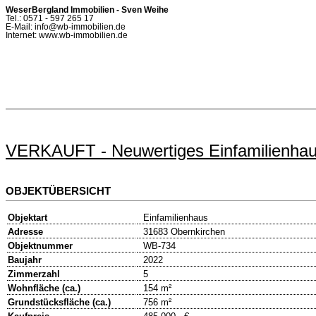
WeserBergland Immobilien - Sven Weihe
Tel.: 0571 - 597 265 17
E-Mail: info@wb-immobilien.de
Internet: www.wb-immobilien.de
VERKAUFT - Neuwertiges Einfamilienhaus
OBJEKTÜBERSICHT
Objektart
Einfamilienhaus
Adresse
31683 Obernkirchen
Objektnummer
WB-734
Baujahr
2022
Zimmerzahl
5
Wohnfläche (ca.)
154 m²
Grundstücksfläche (ca.)
756 m²