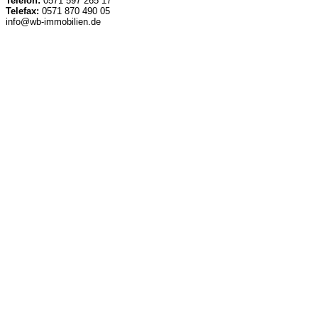
Telefon:
0571 597 265 17
Telefax:
0571 870 490 05
info@wb-immobilien.de