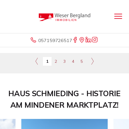
057159726517
1
2
3
4
5
HAUS SCHMIEDING - HISTORIE
AM MINDENER MARKTPLATZ!