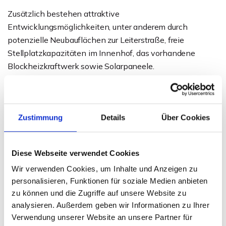
Zusätzlich bestehen attraktive
Entwicklungsmöglichkeiten, unter anderem durch
potenzielle Neubauflächen zur Leiterstraße, freie
Stellplatzkapazitäten im Innenhof, das vorhandene
Blockheizkraftwerk sowie Solarpaneele.
Eine seltene Gelegenheit für Investoren,
Projektentwickler oder Betreiber, ein historisches
Zustimmung
Details
Über Cookies
Wahrzeichen mit hoher Strahlkraft und nachhaltigem
Entwicklungspotenzial im Herzen von Minden zu
erwerben.
Diese Webseite verwendet Cookies
Wir verwenden Cookies, um Inhalte und Anzeigen zu
Ansprechpartner
personalisieren, Funktionen für soziale Medien anbieten
zu können und die Zugriffe auf unsere Website zu
Sven Weihe
analysieren. Außerdem geben wir Informationen zu Ihrer
Telefon: 0571 597 265 17
Verwendung unserer Website an unsere Partner für