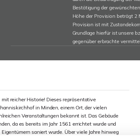
Bestätigung der gewünschten 
Höhe der Provision beträgt 2 
Provision ist mit Zustandekom
Grundlage hierfür ist unsere b
gegenüber erbrachte vermitte
t reicher Historie! Dieses repräsentative
hanniskirchhof in Minden, einem Ort, der vielen
hlreichen Veranstaltungen bekannt ist. Das Gebäude
den, da es bereits im Jahr 1561 errichtet wurde und
 Eigentümern saniert wurde. Über viele Jahre hinweg