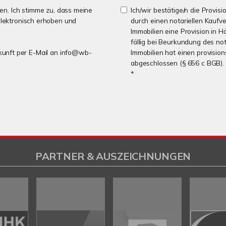
n. Ich stimme zu, dass meine
Ich/wir bestätige/n die Provisi
lektronisch erhoben und
durch einen notariellen Kaufv
Immobilien eine Provision in H
fällig bei Beurkundung des no
Zukunft per E-Mail an info@wb-
Immobilien hat einen provisio
abgeschlossen (§ 656 c BGB).
*
PARTNER & AUSZEICHNUNGEN