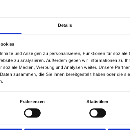
"Radio Westfalica" genutzt.
², verteilt auf drei Etagen sowie einen Teilkellerbereich,
Umsetzung Ihrer Ideen.
Details
ine Küche, einen Server- und Abstellraum. In der Mitte
Cookies
ch mit einer offenen Galerie zum Obergeschoss. Eine
n Arbeitsbereich im ersten Obergeschoss. Jede Etage
nhalte und Anzeigen zu personalisieren, Funktionen für soziale
hervorragend als Bürofläche oder Verkaufsraum. Im ersten
Website zu analysieren. Außerdem geben wir Informationen zu I
r soziale Medien, Werbung und Analysen weiter. Unsere Partner
n Büroraum.
 Daten zusammen, die Sie ihnen bereitgestellt haben oder die s
n.
Chefbüros/Besprechungsräume, einen offenen
 separaten Zugang zur obersten Etage können Kunden
Präferenzen
Statistiken
tarbeiter und Kunden.
n Fläche für Ihr Gewerbe sind, dann haben Sie mit dieser