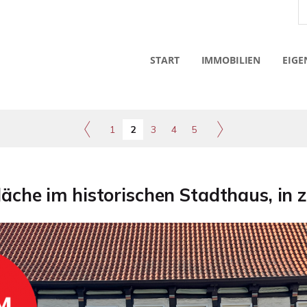
START
IMMOBILIEN
EIGE
1
2
3
4
5
che im historischen Stadthaus, in 