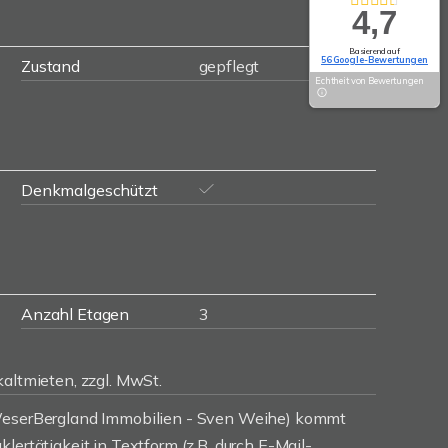
4,7
Basierend auf
56 Google-Bewertungen
Zustand
gepflegt
Echtheit von Bewertungen
Denkmalgeschützt
Anzahl Etagen
3
kaltmieten, zzgl. MwSt.
(WeserBergland Immobilien - Sven Weihe) kommt
lertätigkeit in Textform (z.B. durch E-Mail-