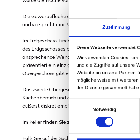
wurde die Fläche von dem renommierten Lokalradio 
Die Gewerbefläche erstreckt sich über mehr als 300 m
und verspricht eine Vielzahl von Möglichkeiten zur 
Zustimmung
Im Erdgeschoss finden Sie derzeit drei Büros sowie e
Diese Webseite verwendet 
des Erdgeschosses befindet sich der Empfangsberei
ansprechende Wendeltreppe führt Sie in den offene
Wir verwenden Cookies, um I
präsentiert ein einzigartiges Flair und eignet sich 
und die Zugriffe auf unsere 
Website an unsere Partner fü
Obergeschoss gibt es außerdem einen abgetrennte
möglicherweise mit weiteren
der Dienste gesammelt habe
Das zweite Obergeschoss bietet zwei großzügige 
Küchenbereich und zwei Abstellräume. Durch einen
Einwilligungsauswahl
äußerst diskret empfangen werden.
Notwendig
Im Keller finden Sie zudem zwei WC-Anlagen für Mi
Falls Sie auf der Suche nach einer außergewöhnliche