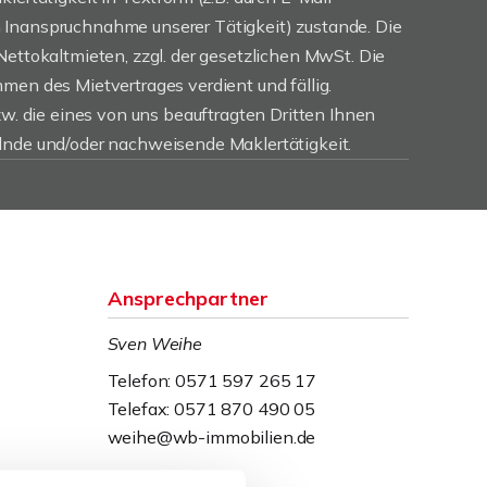
Inanspruchnahme unserer Tätigkeit) zustande. Die
Nettokaltmieten, zzgl. der gesetzlichen MwSt. Die
men des Mietvertrages verdient und fällig.
zw. die eines von uns beauftragten Dritten Ihnen
lnde und/oder nachweisende Maklertätigkeit.
Ansprechpartner
Sven Weihe
Telefon: 0571 597 265 17
Telefax: 0571 870 490 05
weihe@wb-immobilien.de