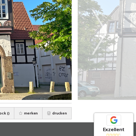
ock (
)
merken
drucken
Exzellent