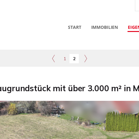
START
IMMOBILIEN
EIGE
1
2
Baugrundstück mit über 3.000 m² in