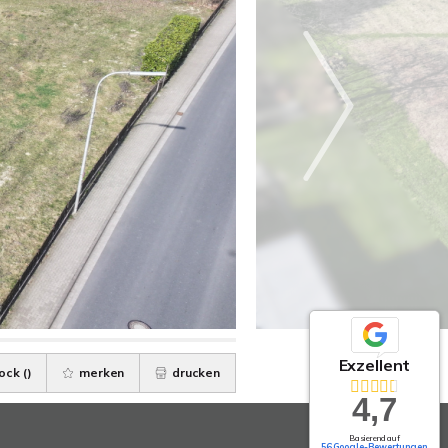
Exzellent
ock (
)
merken
drucken
4,7
Basierend auf
56 Google-Bewertungen