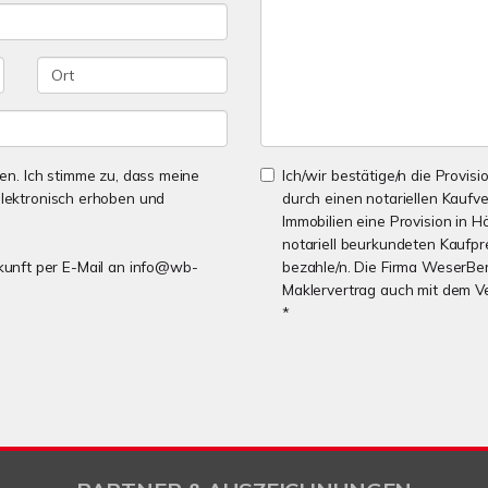
n. Ich stimme zu, dass meine
Ich/wir bestätige/n die Provisi
lektronisch erhoben und
durch einen notariellen Kaufv
Immobilien eine Provision in H
notariell beurkundeten Kaufpre
Zukunft per E-Mail an info@wb-
bezahle/n. Die Firma WeserBer
Maklervertrag auch mit dem V
*