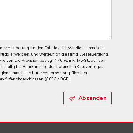
onsvereinbarung für den Fall, dass ich/wir diese Immobilie
ertrag erwerbe/n, und werde/n an die Firma WeserBergland
öhe von Die Provision beträgt 4,76 %, inkl. MwSt., auf den
is. fällig bei Beurkundung des notariellen Kaufvertrages
gland Immobilien hat einen provisionspflichtigen
erkäufer abgeschlossen (§ 656 c BGB).
Absenden