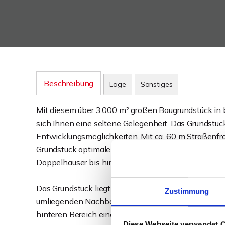
Beschreibung
Lage
Sonstiges
Mit diesem über 3.000 m² großen Baugrundstück in
sich Ihnen eine seltene Gelegenheit. Das Grundstück
Entwicklungsmöglichkeiten. Mit ca. 60 m Straßenfro
Grundstück optimale Voraussetzungen für individue
Doppelhäuser bis hin zu einem Mehrfamilienhaus od
Das Grundstück liegt außerhalb eines festen Bebauu
Zustimmung
umliegenden Nachbarschaft orientiert (Abstimmung m
hinteren Bereich eine erweiterte Nutzung im Rahme
Diese Webseite verwendet 