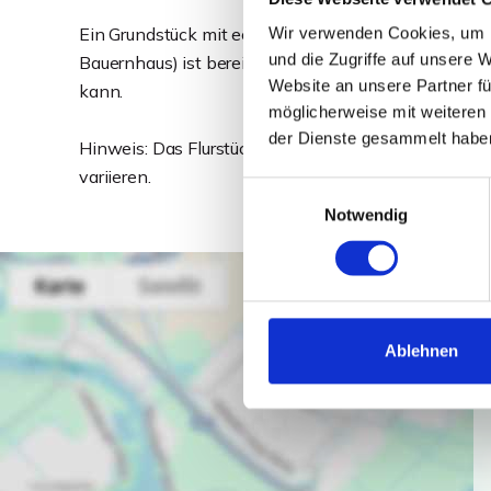
Ein Grundstück mit echtem Potenzial - ideal für Eig
Wir verwenden Cookies, um I
und die Zugriffe auf unsere 
Bauernhaus) ist bereits abgerissen, sodass das Grun
Website an unsere Partner fü
kann.
möglicherweise mit weiteren
der Dienste gesammelt habe
Hinweis: Das Flurstück wird noch geteilt und verme
variieren.
Einwilligungsauswahl
Notwendig
Ablehnen