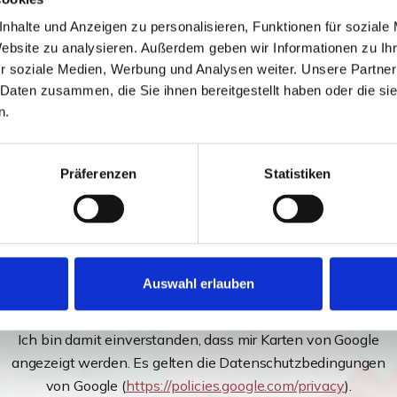
ennutzer und Projektentwickler. Der Altbestand (altes
nhalte und Anzeigen zu personalisieren, Funktionen für soziale
Website zu analysieren. Außerdem geben wir Informationen zu I
dstück freigeräumt ist und kurzfristig neu bebaut werden
r soziale Medien, Werbung und Analysen weiter. Unsere Partner
 Daten zusammen, die Sie ihnen bereitgestellt haben oder die s
n.
ssen, die endgültige Grundstücksgröße kann daher
Präferenzen
Statistiken
Auswahl erlauben
Ich bin damit einverstanden, dass mir Karten von Google
angezeigt werden. Es gelten die Datenschutzbedingungen
von Google (
https://policies.google.com/privacy
).