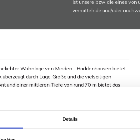
ist unsere bzw. die eines von
vermittelnde und/oder nachwe
 beliebter Wohnlage von Minden - Haddenhausen bietet
 überzeugt durch Lage, Größe und die vielseitigen
nt und einer mittleren Tiefe von rund 70 m bietet das
lle Konzepte - vom großzügigen Einfamilienhaus über
er einer kombinierten Bebauung.
ngsplans, sodass sich die Bebaubarkeit an der
Details
it dem Bauamt erforderlich). Zusätzlich kann für den
n des "Bau-Turbos" der Stadt Minden geprüft werden.
Cookies