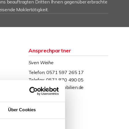
 uns beauftragten Dritten Ihnen gegenüber erbrachte
isende Maklertätigkeit.
Ansprechpartner
Sven Weihe
Telefon: 0571 597 265 17
Telefax: 0571 870 490 05
weihe@wb-immobilien.de
Über Cookies