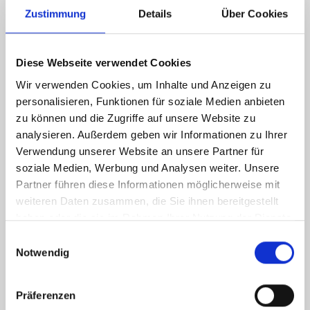
Zustimmung
Details
Über Cookies
Diese Webseite verwendet Cookies
196,50 kWh / (m²*a)
Endenergiebedarf
Wir verwenden Cookies, um Inhalte und Anzeigen zu
personalisieren, Funktionen für soziale Medien anbieten
zu können und die Zugriffe auf unsere Website zu
analysieren. Außerdem geben wir Informationen zu Ihrer
Weitere Informationen
Verwendung unserer Website an unsere Partner für
soziale Medien, Werbung und Analysen weiter. Unsere
Partner führen diese Informationen möglicherweise mit
Wesentlicher Energieträger
Öl
weiteren Daten zusammen, die Sie ihnen bereitgestellt
Energieausweis Ausstelldatum
2025-11-19
haben oder die sie im Rahmen Ihrer Nutzung der Dienste
Energieausweis gültig bis
18.11.2035
gesammelt haben.
Einwilligungsauswahl
Notwendig
Energieausweis Jahrgang
ab dem 1.5.2014
Energieausweis Werteklasse
F
Präferenzen
Energieausweis Baujahr
1964