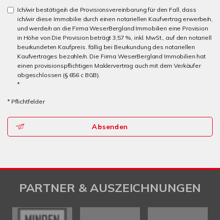
Ich/wir bestätige/n die Provisionsvereinbarung für den Fall, dass
ich/wir diese Immobilie durch einen notariellen Kaufvertrag erwerbe/n,
und werde/n an die Firma WeserBergland Immobilien eine Provision
in Höhe von Die Provision beträgt 3,57 %, inkl. MwSt., auf den notariell
beurkundeten Kaufpreis. fällig bei Beurkundung des notariellen
Kaufvertrages bezahle/n. Die Firma WeserBergland Immobilien hat
einen provisionspflichtigen Maklervertrag auch mit dem Verkäufer
abgeschlossen (§ 656 c BGB).
*
* Pflichtfelder
Absenden
PARTNER & AUSZEICHNUNGEN