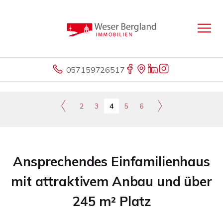
057159726517
2
3
4
5
6
Ansprechendes Einfamilienhaus
mit attraktivem Anbau und über
245 m² Platz