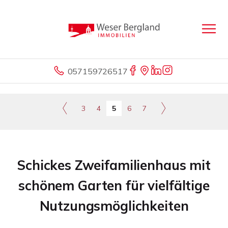
057159726517
3
4
5
6
7
Schickes Zweifamilienhaus mit
schönem Garten für vielfältige
Nutzungsmöglichkeiten