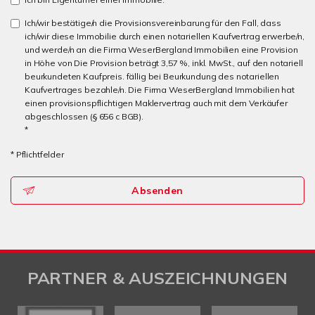
Ich/wir bestätige/n die Provisionsvereinbarung für den Fall, dass
ich/wir diese Immobilie durch einen notariellen Kaufvertrag erwerbe/n,
und werde/n an die Firma WeserBergland Immobilien eine Provision
in Höhe von Die Provision beträgt 3,57 %, inkl. MwSt., auf den notariell
beurkundeten Kaufpreis. fällig bei Beurkundung des notariellen
Kaufvertrages bezahle/n. Die Firma WeserBergland Immobilien hat
einen provisionspflichtigen Maklervertrag auch mit dem Verkäufer
abgeschlossen (§ 656 c BGB).
*
* Pflichtfelder
Absenden
PARTNER & AUSZEICHNUNGEN