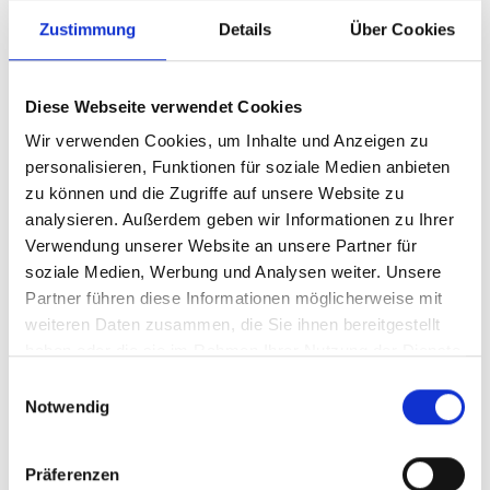
mehr bietet als klassische Lagerflächen. Bereits das helle
Zustimmung
Details
Über Cookies
Treppenhaus mit seiner hochwertigen Granittreppe
vermittelt einen hochwertigen ersten Eindruck. Neben
großzügigen Abstell- und Hauswirtschaftsbereichen
Diese Webseite verwendet Cookies
stehen ein gepflegter Hobbyraum, eine Werkstatt sowie
Wir verwenden Cookies, um Inhalte und Anzeigen zu
ein modernes Kellerbad mit Dusche und WC zur
personalisieren, Funktionen für soziale Medien anbieten
Verfügung. Die hellen, gefliesten und vielseitig nutzbaren
zu können und die Zugriffe auf unsere Website zu
Räume schaffen wertvolle zusätzliche Nutzflächen und
analysieren. Außerdem geben wir Informationen zu Ihrer
unterstreichen den hervorragenden Pflegezustand der
Verwendung unserer Website an unsere Partner für
gesamten Immobilie.
soziale Medien, Werbung und Analysen weiter. Unsere
Partner führen diese Informationen möglicherweise mit
Abgerundet wird dieses attraktive Angebot durch den
weiteren Daten zusammen, die Sie ihnen bereitgestellt
liebevoll angelegten Garten, der viel Platz zum
haben oder die sie im Rahmen Ihrer Nutzung der Dienste
Entspannen, Spielen oder Gärtnern bietet. Ein Doppel-
gesammelt haben.
Einwilligungsauswahl
Carport sowie weitere Stellplätze direkt vor dem Haus
Notwendig
sorgen für komfortable Parkmöglichkeiten. Rollläden an
nahezu allen Fenstern (ausgenommen die
Präferenzen