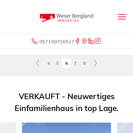
057159726517
4
5
6
7
8
VERKAUFT - Neuwertiges
Einfamilienhaus in top Lage.