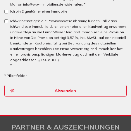
Mail an info@wb-immobilien.de widerrufen. *
Ich bin Eigentümer einer Immobilie.
Ich/wir bestätige/n die Provisionsvereinbarung für den Fall, dass
ich/wir diese Immobilie durch einen notariellen Kaufvertrag erwerbe/n,
und werde/n an die Firma WeserBergland Immobilien eine Provision
in Höhe von Die Provision beträgt 3,57 %, inkl. MwSt., auf den notariell
beurkundeten Kaufpreis. fällig bei Beurkundung des notariellen
Kaufvertrages bezahle/n. Die Firma WeserBergland Immobilien hat
einen provisionspflichtigen Maklervertrag auch mit dem Verkäufer
abgeschlossen (§ 656 c BGB).
*
* Pflichtfelder
Absenden
PARTNER & AUSZEICHNUNGEN