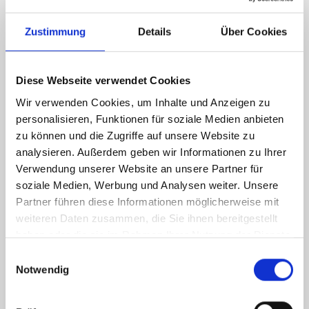
Zustimmung
Details
Über Cookies
Energieausweis (Bedarfsausweis)
Diese Webseite verwendet Cookies
Wir verwenden Cookies, um Inhalte und Anzeigen zu
personalisieren, Funktionen für soziale Medien anbieten
16,80 kWh / (m²*a)
Endenergiebedarf
zu können und die Zugriffe auf unsere Website zu
analysieren. Außerdem geben wir Informationen zu Ihrer
Verwendung unserer Website an unsere Partner für
soziale Medien, Werbung und Analysen weiter. Unsere
Partner führen diese Informationen möglicherweise mit
Weitere Informationen
weiteren Daten zusammen, die Sie ihnen bereitgestellt
haben oder die sie im Rahmen Ihrer Nutzung der Dienste
Wesentlicher Energieträger
Strom
gesammelt haben.
Einwilligungsauswahl
Energieausweis Ausstelldatum
2023-11-16
Notwendig
Energieausweis gültig bis
16.11.2033