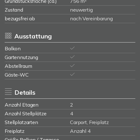
Grundstücksfläche (ca.)
756 m²
Zustand
neuwertig
bezugsfrei ab
nach Vereinbarung
Ausstattung
Balkon
Gartennutzung
Abstellraum
Gäste-WC
Details
Anzahl Etagen
2
Anzahl Stellplätze
4
Stellplatzarten
Carport, Freiplatz
Freiplatz
Anzahl 4
Größe Balkon / Terrasse