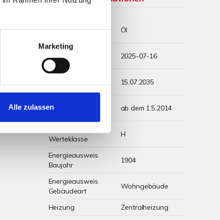
Wesentlicher
Öl
Energieträger
Marketing
Energieausweis
2025-07-16
Ausstelldatum
m²*a)
Energieausweis
15.07.2035
arf
gültig bis
Energieausweis
Alle zulassen
ab dem 1.5.2014
Jahrgang
Energieausweis
H
Werteklasse
Energieausweis
1904
Baujahr
Energieausweis
Wohngebäude
Gebäudeart
Heizung
Zentralheizung