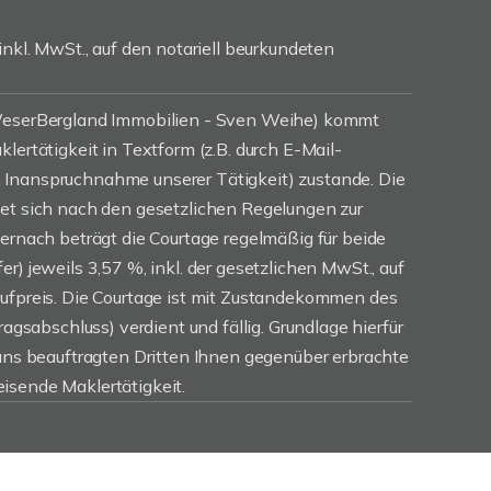
inkl. MwSt., auf den notariell beurkundeten
(WeserBergland Immobilien - Sven Weihe) kommt
lertätigkeit in Textform (z.B. durch E-Mail-
Inanspruchnahme unserer Tätigkeit) zustande. Die
tet sich nach den gesetzlichen Regelungen zur
iernach beträgt die Courtage regelmäßig für beide
r) jeweils 3,57 %, inkl. der gesetzlichen MwSt., auf
aufpreis. Die Courtage ist mit Zustandekommen des
ragsabschluss) verdient und fällig. Grundlage hierfür
 uns beauftragten Dritten Ihnen gegenüber erbrachte
isende Maklertätigkeit.