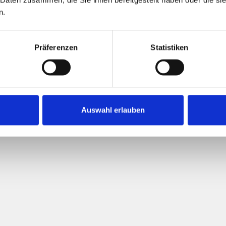
n.
Präferenzen
Statistiken
364,70 kWh / (
Endenergiebed
Auswahl erlauben