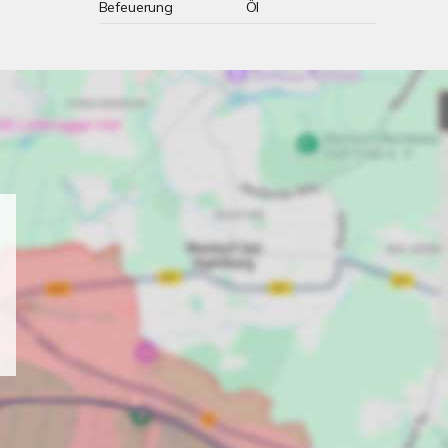
Befeuerung
Öl