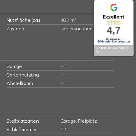
Exzellent
Nutzfläche (ca.)
402 m²
4,7
Zustand
sanierungsbedürftig
Basierend auf
56 Google-Bewertungen
Echtheit von Bewertungen
Garage
Gartennutzung
Abstellraum
Stellplatzarten
Garage, Freiplatz
Schlafzimmer
12