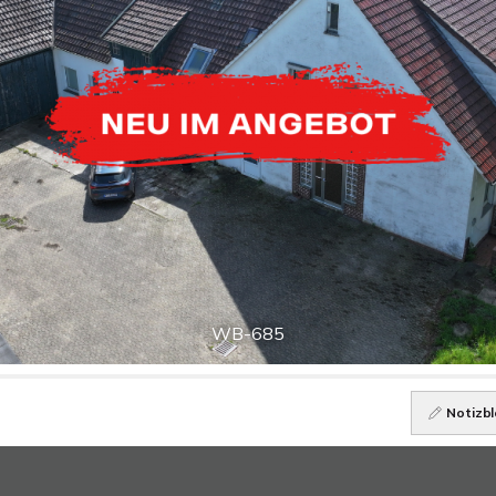
WB-685
Notizbl