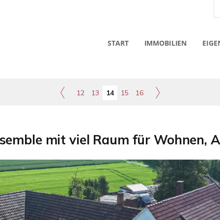
START
IMMOBILIEN
EIGE
12
13
14
15
16
emble mit viel Raum für Wohnen, A