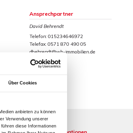
Ansprechpartner
David Behrendt
Telefon: 015234646972
Telefax: 0571 870 490 05
dbehrendt@wb-immobilien.de
Über Cookies
 Medien anbieten zu können
hrer Verwendung unserer
 führen diese Informationen
Weitere Informationen
ie im Rahmen Ihrer Nutzung