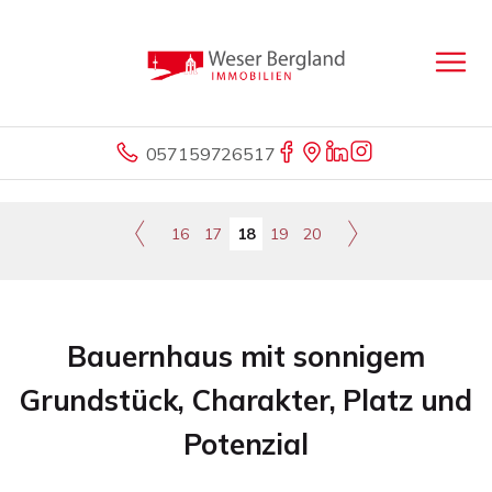
057159726517
16
17
18
19
20
Bauernhaus mit sonnigem
Grundstück, Charakter, Platz und
Potenzial