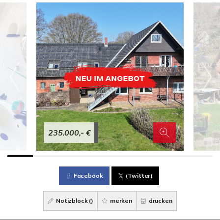
235.000,- €
Facebook
(Twitter)
Notizblock (
)
merken
drucken