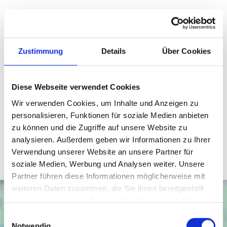
Hat diese Immobilie Ihr Interesse geweckt? Dann
vereinbaren Sie noch heute Ihren Besichtigungstermin!
Zustimmung
Details
Über Cookies
Ansprechpartner
David Behrendt
Diese Webseite verwendet Cookies
Telefon: 015234646972
Wir verwenden Cookies, um Inhalte und Anzeigen zu
Telefax: 0571 870 490 05
personalisieren, Funktionen für soziale Medien anbieten
zu können und die Zugriffe auf unsere Website zu
dbehrendt@wb-immobilien.de
analysieren. Außerdem geben wir Informationen zu Ihrer
Verwendung unserer Website an unsere Partner für
soziale Medien, Werbung und Analysen weiter. Unsere
Partner führen diese Informationen möglicherweise mit
weiteren Daten zusammen, die Sie ihnen bereitgestellt
haben oder die sie im Rahmen Ihrer Nutzung der Dienste
gesammelt haben.
Einwilligungsauswahl
Notwendig