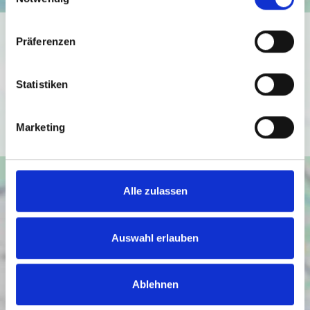
Ich bin damit einverstanden, dass mir Karten von Google
Präferenzen
angezeigt werden. Es gelten die
Datenschutzbedingungen von Google
Statistiken
(
https://policies.google.com/privacy
).
Ich bin einverstanden
Marketing
Alle zulassen
Auswahl erlauben
Ablehnen