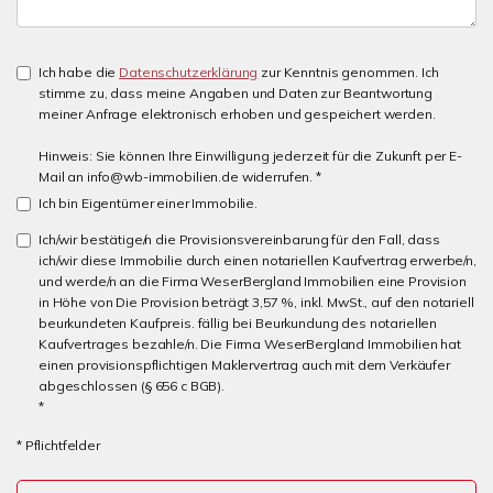
Ich habe die
Datenschutzerklärung
zur Kenntnis genommen. Ich
stimme zu, dass meine Angaben und Daten zur Beantwortung
meiner Anfrage elektronisch erhoben und gespeichert werden.
Hinweis: Sie können Ihre Einwilligung jederzeit für die Zukunft per E-
Mail an info@wb-immobilien.de widerrufen. *
Ich bin Eigentümer einer Immobilie.
Ich/wir bestätige/n die Provisionsvereinbarung für den Fall, dass
ich/wir diese Immobilie durch einen notariellen Kaufvertrag erwerbe/n,
und werde/n an die Firma WeserBergland Immobilien eine Provision
in Höhe von Die Provision beträgt 3,57 %, inkl. MwSt., auf den notariell
beurkundeten Kaufpreis. fällig bei Beurkundung des notariellen
Kaufvertrages bezahle/n. Die Firma WeserBergland Immobilien hat
einen provisionspflichtigen Maklervertrag auch mit dem Verkäufer
abgeschlossen (§ 656 c BGB).
*
* Pflichtfelder