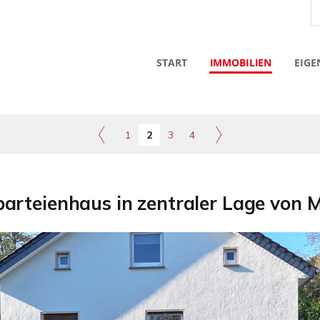
START
IMMOBILIEN
EIGE
1
2
3
4
arteienhaus in zentraler Lage von 