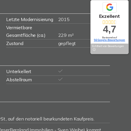
Exzellent
Letzte Modernisierung
2015
4,7
Vermietbare
Gesamtfläche (ca.)
229 m²
Basierend auf
56 Google-Bewertungen
Zustand
gepflegt
Echtheit von Bewertungen
Unterkellert
Abstellraum
St., auf den notariell beurkundeten Kaufpreis.
(WeserBergland Immobilien - Sven Weihe) kommt