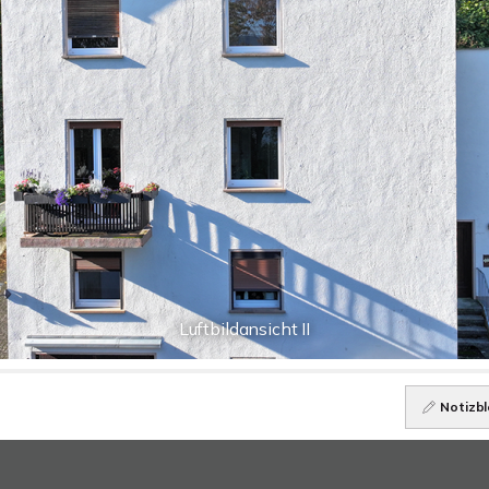
Luftbildansicht II
Notizbl