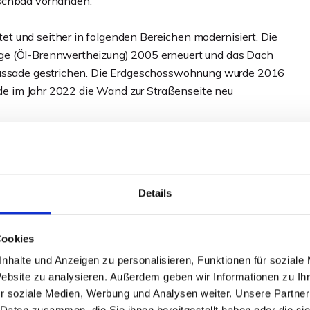
uschbad vorhanden.
t und seither in folgenden Bereichen modernisiert. Die
ge (Öl-Brennwertheizung) 2005 erneuert und das Dach
 Fassade gestrichen. Die Erdgeschosswohnung wurde 2016
urde im Jahr 2022 die Wand zur Straßenseite neu
äufer noch mit der Neuvermietung, obwohl es bereits
lbstverständlich an den Käufer weitergegeben werden
igerungspotential.
Details
Ein weiterer Pkw findet in der Garage einen Platz.
Cookies
r zum geselligen Beisammensein ein. Das Grundstück hat
nhalte und Anzeigen zu personalisieren, Funktionen für soziale
Website zu analysieren. Außerdem geben wir Informationen zu I
r soziale Medien, Werbung und Analysen weiter. Unsere Partner
arker Lage von Minden!
 Daten zusammen, die Sie ihnen bereitgestellt haben oder die s