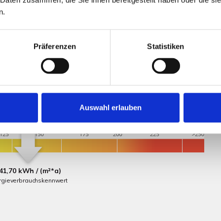
n.
cks noch bebaut werden.
Präferenzen
Statistiken
Auswahl erlauben
41,70 kWh / (m²*a)
rgieverbrauchskennwert