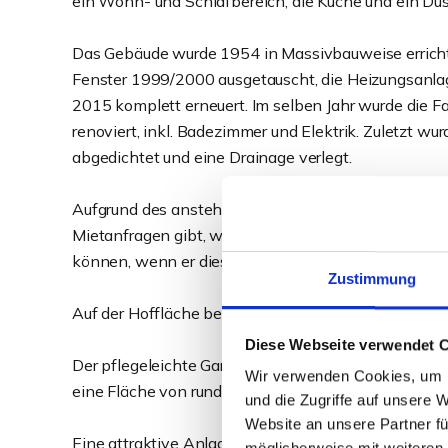
ein Wohn- und Schlafbereich, die Küche und ein D
Das Gebäude wurde 1954 in Massivbauweise errichte
Fenster 1999/2000 ausgetauscht, die Heizungsanla
2015 komplett erneuert. Im selben Jahr wurde die
renoviert, inkl. Badezimmer und Elektrik. Zuletzt w
abgedichtet und eine Drainage verlegt.
Aufgrund des anstehenden Verkaufs warten die Verk
Mietanfragen gibt, welche im Zuge des Verkaufs se
können, wenn er dies möchte. Die Mieten bieten Ste
Zustimmung
Auf der Hoffläche befinden sich 2 PKW-Stellplätze. 
Diese Webseite verwendet 
Der pflegeleichte Gartenbereich lädt alle Bewohne
Wir verwenden Cookies, um I
eine Fläche von rund 837 m².
und die Zugriffe auf unsere 
Website an unsere Partner fü
Eine attraktive Anlagemöglichkeit in vermietungsst
möglicherweise mit weiteren