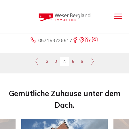
057159726517
2
3
4
5
6
Gemütliche Zuhause unter dem
Dach.