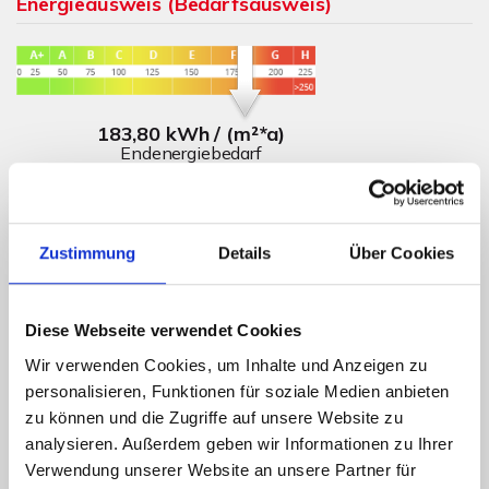
Energieausweis (Bedarfsausweis)
183,80 kWh / (m²*a)
Endenergiebedarf
Zustimmung
Details
Über Cookies
Weitere Informationen
Wesentlicher Energieträger
Gas
Diese Webseite verwendet Cookies
Energieausweis Ausstelldatum
2019-08-09
Wir verwenden Cookies, um Inhalte und Anzeigen zu
personalisieren, Funktionen für soziale Medien anbieten
Energieausweis gültig bis
08.08.2029
zu können und die Zugriffe auf unsere Website zu
Energieausweis Jahrgang
ab dem 1.5.2014
analysieren. Außerdem geben wir Informationen zu Ihrer
Energieausweis Werteklasse
F
Verwendung unserer Website an unsere Partner für