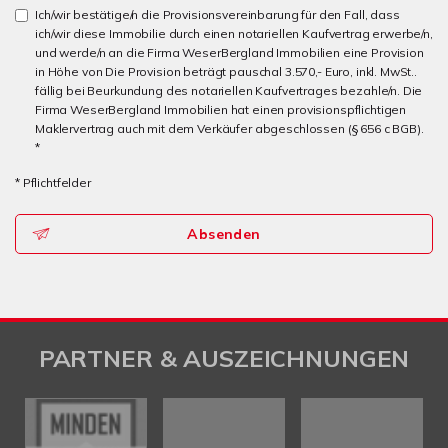
Ich/wir bestätige/n die Provisionsvereinbarung für den Fall, dass
ich/wir diese Immobilie durch einen notariellen Kaufvertrag erwerbe/n,
und werde/n an die Firma WeserBergland Immobilien eine Provision
in Höhe von Die Provision beträgt pauschal 3.570,- Euro, inkl. MwSt..
fällig bei Beurkundung des notariellen Kaufvertrages bezahle/n. Die
Firma WeserBergland Immobilien hat einen provisionspflichtigen
Maklervertrag auch mit dem Verkäufer abgeschlossen (§ 656 c BGB).
*
* Pflichtfelder
Absenden
PARTNER & AUSZEICHNUNGEN