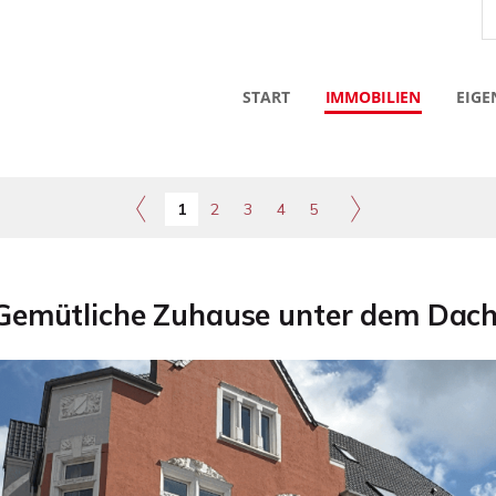
START
IMMOBILIEN
EIGE
1
2
3
4
5
Gemütliche Zuhause unter dem Dach