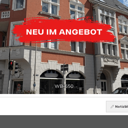
WB-650
Notizbl