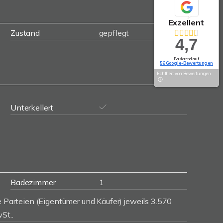
Exzellent
Zustand
gepflegt
4,7
Basierend auf
56 Google-Bewertungen
Echtheit von Bewertungen
Unterkellert
Badezimmer
1
e Parteien (Eigentümer und Käufer) jeweils 3.570
St..