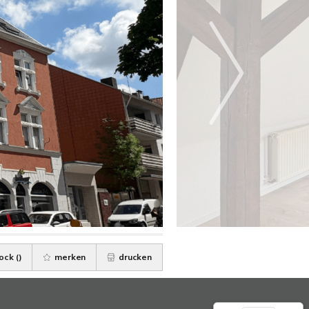
ock (
)
merken
drucken