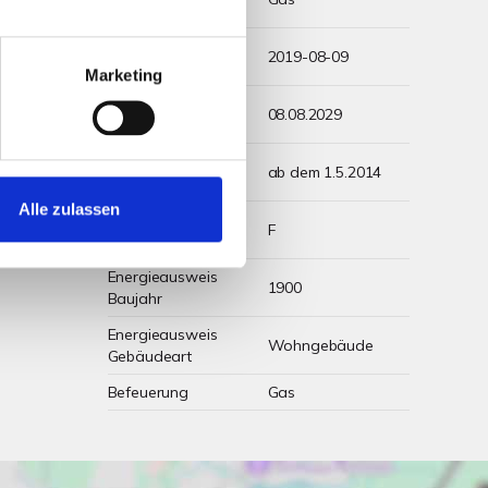
Energieträger
Energieausweis
2019-08-09
Ausstelldatum
Marketing
Energieausweis
08.08.2029
gültig bis
Energieausweis
ab dem 1.5.2014
Jahrgang
Alle zulassen
Energieausweis
F
Werteklasse
Energieausweis
1900
Baujahr
Energieausweis
Wohngebäude
Gebäudeart
Befeuerung
Gas