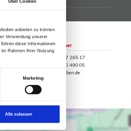
Über Cookies
isende Maklertätigkeit.
 Medien anbieten zu können
hrer Verwendung unserer
 führen diese Informationen
Ansprechpartner
ie im Rahmen Ihrer Nutzung
Telefon: 0571 597 265 17
Telefax: 0571 870 490 05
info@wb-immobilien.de
Marketing
Alle zulassen