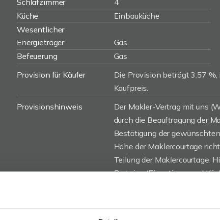
Schlafzimmer
4
Küche
Einbauküche
Wesentlicher
Energieträger
Gas
Befeuerung
Gas
Provision für Käufer
Die Provision beträgt 3,57 %, 
Kaufpreis.
Provisionshinweis
Der Makler-Vertrag mit uns 
durch die Beauftragung der Mak
Bestätigung der gewünschten 
Höhe der Maklercourtage rich
Teilung der Maklercourtage. H
Parteien (Eigentümer und Käufe
den notariell beurkundeten K
Kaufvertrages (notarieller Vert
ist unsere bzw. die eines von