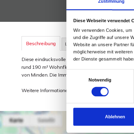
Zustimmung
Diese Webseite verwendet 
Wir verwenden Cookies, um I
und die Zugriffe auf unsere 
Beschreibung
Lage
Sonstiges
Website an unsere Partner fü
möglicherweise mit weiteren
der Dienste gesammelt habe
Diese eindrucksvolle Stadtvilla aus dem Jahr 1898 be
rund 190 m² Wohnfläche und einem über 1.000 m² g
Einwilligungsauswahl
von Minden. Die Immobilie ist derzeit vermietet u
Notwendig
Weitere Informationen, Bilder und Grundrisse erhalt
Ablehnen