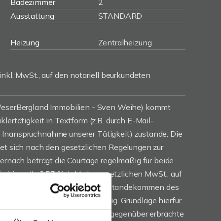
Badezimmer
2
Ausstattung
STANDARD
Heizung
Zentralheizung
inkl. MwSt., auf den notariell beurkundeten
(WeserBergland Immobilien - Sven Weihe) kommt
lertätigkeit in Textform (z.B. durch E-Mail-
Inanspruchnahme unserer Tätigkeit) zustande. Die
tet sich nach den gesetzlichen Regelungen zur
iernach beträgt die Courtage regelmäßig für beide
r) jeweils 3,57 %, inkl. der gesetzlichen MwSt., auf
aufpreis. Die Courtage ist mit Zustandekommen des
ragsabschluss) verdient und fällig. Grundlage hierfür
 uns beauftragten Dritten Ihnen gegenüber erbrachte