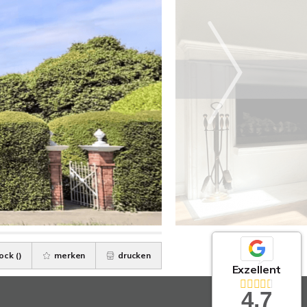
ock (
)
merken
drucken
Exzellent
4,7