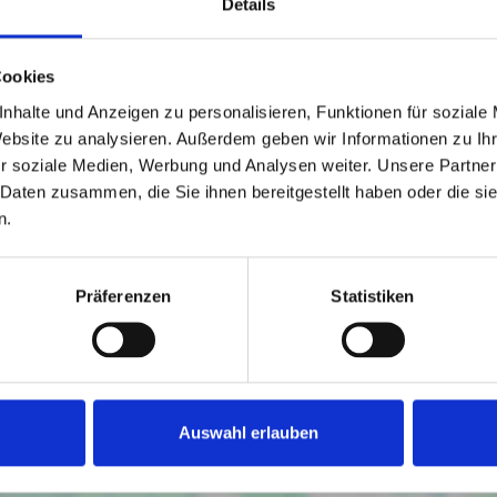
Details
vermittelnde und/oder nachwe
Cookies
nhalte und Anzeigen zu personalisieren, Funktionen für soziale
Website zu analysieren. Außerdem geben wir Informationen zu I
r soziale Medien, Werbung und Analysen weiter. Unsere Partner
 Daten zusammen, die Sie ihnen bereitgestellt haben oder die s
n.
geistert mit ihrer prachtvollen Gründerzeitarchitektur,
roßen, parkähnlichen Grundstück in zentrumsnaher Lage
nd kann ab Oktober bezogen werden.
Präferenzen
Statistiken
en Sie in unserem ausführlichen Exposé.
Auswahl erlauben