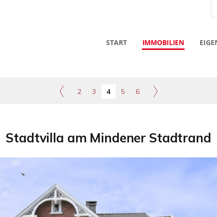
START
IMMOBILIEN
EIGE
2
3
4
5
6
Stadtvilla am Mindener Stadtrand