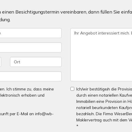
einen Besichtigungstermin vereinbaren, dann füllen Sie einfa
dung.
n. Ich stimme zu, dass meine
Ich/wir bestätige/n die Provisi
lektronisch erhoben und
durch einen notariellen Kaufv
Immobilien eine Provision in H
notariell beurkundeten Kaufpre
Zukunft per E-Mail an info@wb-
bezahle/n. Die Firma WeserBer
Maklervertrag auch mit dem V
*