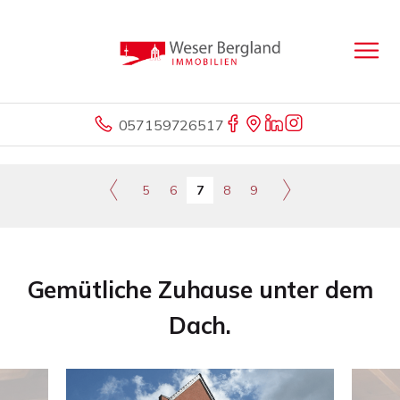
057159726517
5
6
7
8
9
Gemütliche Zuhause unter dem
Dach.