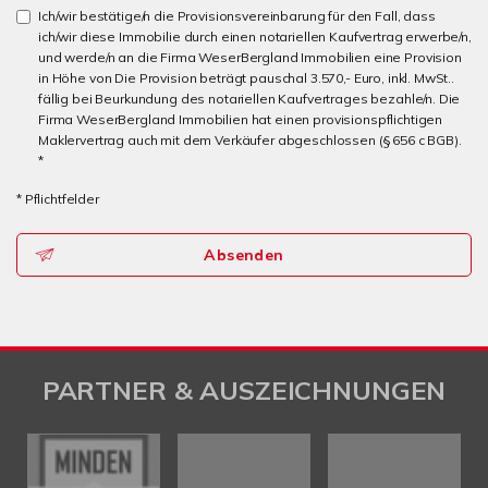
Ich/wir bestätige/n die Provisionsvereinbarung für den Fall, dass
ich/wir diese Immobilie durch einen notariellen Kaufvertrag erwerbe/n,
und werde/n an die Firma WeserBergland Immobilien eine Provision
in Höhe von Die Provision beträgt pauschal 3.570,- Euro, inkl. MwSt..
fällig bei Beurkundung des notariellen Kaufvertrages bezahle/n. Die
Firma WeserBergland Immobilien hat einen provisionspflichtigen
Maklervertrag auch mit dem Verkäufer abgeschlossen (§ 656 c BGB).
*
* Pflichtfelder
Absenden
PARTNER & AUSZEICHNUNGEN