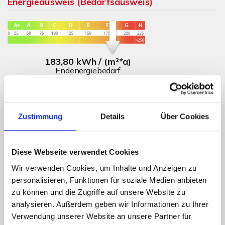
Energieausweis (Bedarfsausweis)
183,80 kWh / (m²*a)
Endenergiebedarf
Zustimmung
Details
Über Cookies
Weitere Informationen
Wesentlicher Energieträger
Gas
Diese Webseite verwendet Cookies
Energieausweis Ausstelldatum
2019-08-09
Wir verwenden Cookies, um Inhalte und Anzeigen zu
personalisieren, Funktionen für soziale Medien anbieten
Energieausweis gültig bis
08.08.2029
zu können und die Zugriffe auf unsere Website zu
Energieausweis Jahrgang
ab dem 1.5.2014
analysieren. Außerdem geben wir Informationen zu Ihrer
Energieausweis Werteklasse
F
Verwendung unserer Website an unsere Partner für