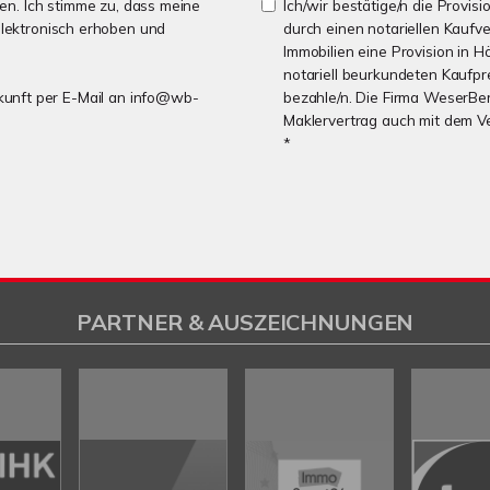
n. Ich stimme zu, dass meine
Ich/wir bestätige/n die Provisi
lektronisch erhoben und
durch einen notariellen Kaufv
Immobilien eine Provision in H
notariell beurkundeten Kaufpre
Zukunft per E-Mail an info@wb-
bezahle/n. Die Firma WeserBer
Maklervertrag auch mit dem V
*
PARTNER & AUSZEICHNUNGEN