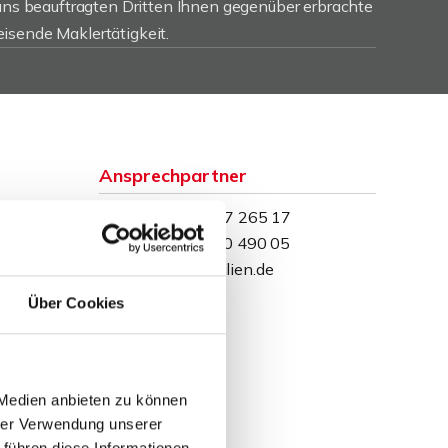
 uns beauftragten Dritten Ihnen gegenüber erbrachte
isende Maklertätigkeit.
Ansprechpartner
Telefon: 0571 597 265 17
Telefax: 0571 870 490 05
info@wb-immobilien.de
Über Cookies
 Medien anbieten zu können
hrer Verwendung unserer
 führen diese Informationen