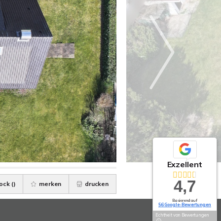
Exzellent
4,7
ock (
)
merken
drucken
Basierend auf
56 Google-Bewertungen
Echtheit von Bewertungen