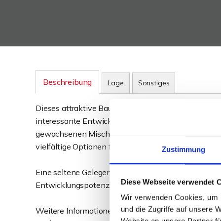
Beschreibung
Lage
Sonstiges
Dieses attraktive Baugrundstück im II. Innenstadtri
interessante Entwicklungsmöglichkeiten in gut ang
gewachsenen Mischgebietes, geprägt von mehrges
vielfältige Optionen für eine projektorientierte Be
Zustimmung
Eine seltene Gelegenheit für Investoren und Projekte
Diese Webseite verwendet 
Entwicklungspotenzial in gefragter Mindener Lage z
Wir verwenden Cookies, um I
und die Zugriffe auf unsere 
Weitere Informationen, Grundstücksdaten sowie erste
Website an unsere Partner fü