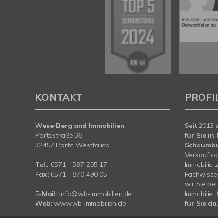
KONTAKT
PROFI
WeserBergland Immobilien
Seit 2013 
Portastraße 36
für Sie i
32457 Porta Westfalica
Schaumb
Verkauf od
Tel.:
0571 - 597 265 17
Immobilie 
Fax:
0571 - 870 490 05
Fachwissen
wir Sie be
E-Mail:
info@wb-immobilien.de
Immobilie.
Web:
www.wb-immobilien.de
für Sie da