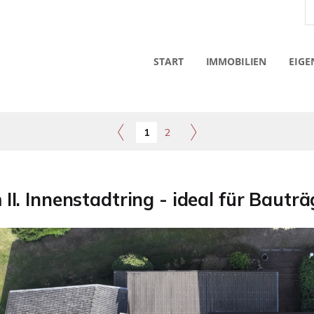
START
IMMOBILIEN
EIGE
1
2
I. Innenstadtring - ideal für Bautr