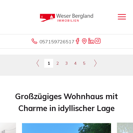
057159726517
1
2
3
4
5
Großzügiges Wohnhaus mit
Charme in idyllischer Lage