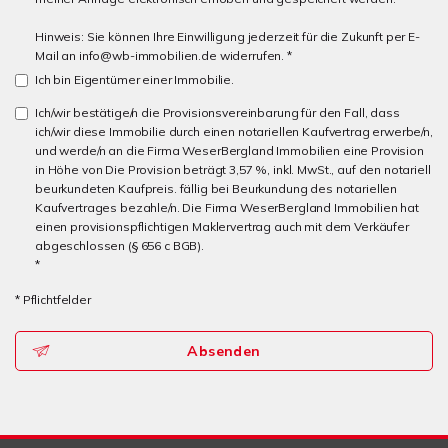
Hinweis: Sie können Ihre Einwilligung jederzeit für die Zukunft per E-
Mail an info@wb-immobilien.de widerrufen. *
Ich bin Eigentümer einer Immobilie.
Ich/wir bestätige/n die Provisionsvereinbarung für den Fall, dass
ich/wir diese Immobilie durch einen notariellen Kaufvertrag erwerbe/n,
und werde/n an die Firma WeserBergland Immobilien eine Provision
in Höhe von Die Provision beträgt 3,57 %, inkl. MwSt., auf den notariell
beurkundeten Kaufpreis. fällig bei Beurkundung des notariellen
Kaufvertrages bezahle/n. Die Firma WeserBergland Immobilien hat
einen provisionspflichtigen Maklervertrag auch mit dem Verkäufer
abgeschlossen (§ 656 c BGB).
*
* Pflichtfelder
Absenden