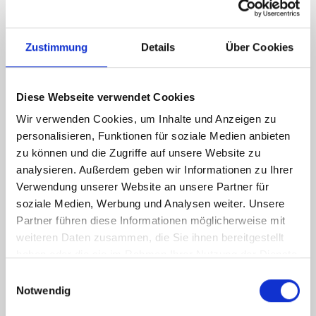
Energieausweis (Bedarfsausweis)
Zustimmung
Details
Über Cookies
Diese Webseite verwendet Cookies
Wir verwenden Cookies, um Inhalte und Anzeigen zu
187,90 kWh / (m²*a)
personalisieren, Funktionen für soziale Medien anbieten
Endenergiebedarf
zu können und die Zugriffe auf unsere Website zu
analysieren. Außerdem geben wir Informationen zu Ihrer
Verwendung unserer Website an unsere Partner für
soziale Medien, Werbung und Analysen weiter. Unsere
Weitere Informationen
Partner führen diese Informationen möglicherweise mit
weiteren Daten zusammen, die Sie ihnen bereitgestellt
haben oder die sie im Rahmen Ihrer Nutzung der Dienste
Wesentlicher Energieträger
Gas
gesammelt haben.
Einwilligungsauswahl
Energieausweis Ausstelldatum
2026-06-17
Notwendig
Energieausweis gültig bis
16.06.2036