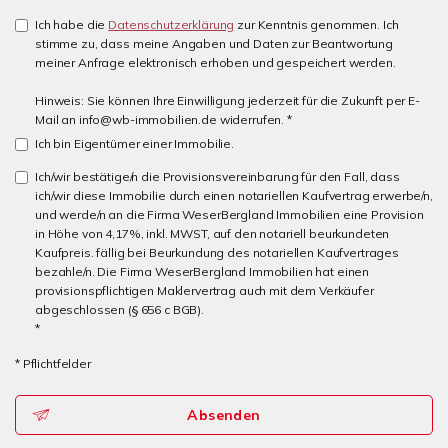
Ich habe die
Datenschutzerklärung
zur Kenntnis genommen. Ich
stimme zu, dass meine Angaben und Daten zur Beantwortung
meiner Anfrage elektronisch erhoben und gespeichert werden.
Hinweis: Sie können Ihre Einwilligung jederzeit für die Zukunft per E-
Mail an info@wb-immobilien.de widerrufen. *
Ich bin Eigentümer einer Immobilie.
Ich/wir bestätige/n die Provisionsvereinbarung für den Fall, dass
ich/wir diese Immobilie durch einen notariellen Kaufvertrag erwerbe/n,
und werde/n an die Firma WeserBergland Immobilien eine Provision
in Höhe von 4,17%, inkl. MWST, auf den notariell beurkundeten
Kaufpreis. fällig bei Beurkundung des notariellen Kaufvertrages
bezahle/n. Die Firma WeserBergland Immobilien hat einen
provisionspflichtigen Maklervertrag auch mit dem Verkäufer
abgeschlossen (§ 656 c BGB).
*
* Pflichtfelder
Absenden