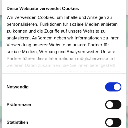
Diese Webseite verwendet Cookies
Wir verwenden Cookies, um Inhalte und Anzeigen zu
personalisieren, Funktionen für soziale Medien anbieten
zu können und die Zugriffe auf unsere Website zu
analysieren. Außerdem geben wir Informationen zu Ihrer
Verwendung unserer Website an unsere Partner für
soziale Medien, Werbung und Analysen weiter. Unsere
Ich bin damit einverstanden, dass mir Karten von Google
Partner führen diese Informationen möglicherweise mit
angezeigt werden. Es gelten die
weiteren Daten zusammen, die Sie ihnen bereitgestellt
Datenschutzbedingungen von Google
haben oder die sie im Rahmen Ihrer Nutzung der Dienste
(
https://policies.google.com/privacy
).
gesammelt haben.
Einwilligungsauswahl
Notwendig
Ich bin einverstanden
Präferenzen
Statistiken