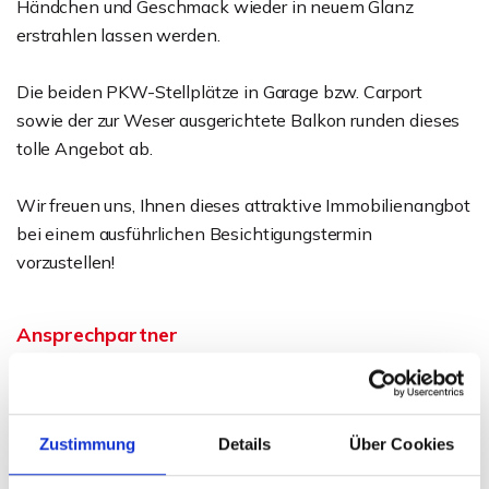
Händchen und Geschmack wieder in neuem Glanz
erstrahlen lassen werden.
Die beiden PKW-Stellplätze in Garage bzw. Carport
sowie der zur Weser ausgerichtete Balkon runden dieses
tolle Angebot ab.
Wir freuen uns, Ihnen dieses attraktive Immobilienangbot
bei einem ausführlichen Besichtigungstermin
vorzustellen!
Ansprechpartner
Telefon: 0571 597 265 17
Telefax: 0571 870 490 05
info@wb-immobilien.de
Zustimmung
Details
Über Cookies