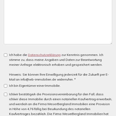
Ich habe die
Datenschutzerklärung
zur Kenntnis genommen. Ich
stimme zu, dass meine Angaben und Daten zur Beantwortung
meiner Anfrage elektronisch erhoben und gespeichert werden.
Hinweis: Sie können Ihre Einwilligung jederzeit für die Zukunft per E-
Mail an info@wb-immobilien.de widerrufen. *
Ich bin Eigentümer einer Immobilie.
Ich/wir bestätige/n die Provisionsvereinbarung für den Fall, dass
ich/wir diese Immobilie durch einen notariellen Kaufvertrag erwerbe/n,
und werde/n an die Firma WeserBergland Immobilien eine Provision
in Höhe von 4,76 fällig bei Beurkundung des notariellen
Kaufvertrages bezahle/n. Die Firma WeserBergland Immobilien hat