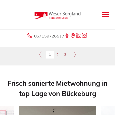
057159726517
1
2
3
Frisch sanierte Mietwohnung in
top Lage von Bückeburg