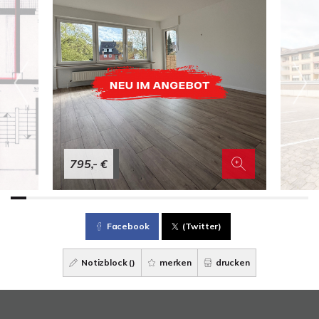
795,- €
Facebook
(Twitter)
Notizblock (
)
merken
drucken