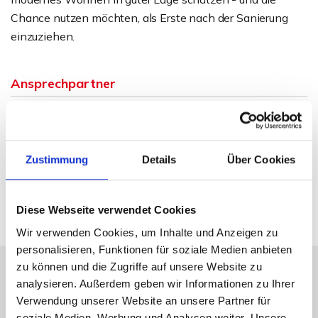
Chance nutzen möchten, als Erste nach der Sanierung
einzuziehen.
Ansprechpartner
Sven Weihe
Telefon: 0571 597 265 17
Telefax: 0571 870 490 05
Zustimmung
Details
Über Cookies
weihe@wb-immobilien.de
Diese Webseite verwendet Cookies
Wir verwenden Cookies, um Inhalte und Anzeigen zu
personalisieren, Funktionen für soziale Medien anbieten
zu können und die Zugriffe auf unsere Website zu
analysieren. Außerdem geben wir Informationen zu Ihrer
Energieausweis (Verbrauchsausweis)
Verwendung unserer Website an unsere Partner für
soziale Medien, Werbung und Analysen weiter. Unsere