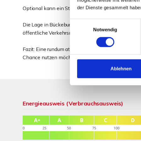
der Dienste gesammelt habe
Optional kann ein Stellplatz in der Tiefgarage für
Einwilligungsauswahl
Die Lage in Bückeburg überzeugt durch eine sehr gut
Notwendig
öffentliche Verkehrsmittel sind schnell erreichbar
Fazit: Eine rundum attraktive Wohnung für alle, di
Chance nutzen möchten, als Erste nach der Sanieru
Ablehnen
Energieausweis (Verbrauchsausweis)