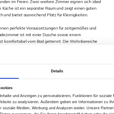
nden im Freien. Zwei weitere Zimmer eignen sich ideal
 Küche ist ein separater Raum und zeigt einen guten
h und bietet ausreichend Platz für Kleinigkeiten.
hnen perfekte Voraussetzungen für zeitgemäßes und
ezimmer ist mit einer Dusche sowie einem
t komfortabel vom Bad getrennt. Die Wohnbereiche
er Trittschalldämmung ausgestattet. Die Wände und
in den vergangenen Jahren bereits modernisiert. Sie sind
usgestattet.
Details
 m² große Bodenraum im Dachgeschoss des Hauses,
 und fast eine wohnliche Atmosphäre verspricht. Fast der
Rückzugsort. Für klassische Lagerzwecke fast zu schade,
Cookies
 zur Verfügung steht.
nhalte und Anzeigen zu personalisieren, Funktionen für soziale
Website zu analysieren. Außerdem geben wir Informationen zu I
d beinhaltet rund 100 Euro Heizkosten.
r soziale Medien, Werbung und Analysen weiter. Unsere Partner
 Daten zusammen, die Sie ihnen bereitgestellt haben oder die s