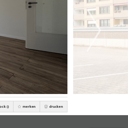
ock (
)
merken
drucken