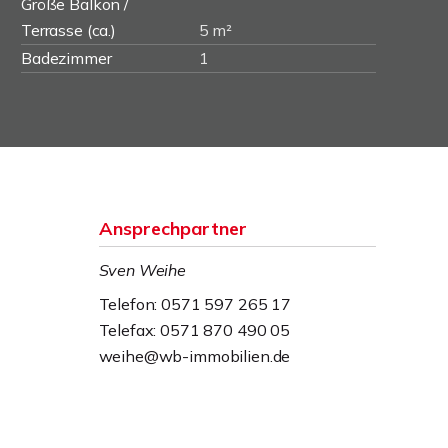
Größe Balkon /
Terrasse (ca.)
5 m²
Badezimmer
1
Ansprechpartner
Sven Weihe
Telefon: 0571 597 265 17
Telefax: 0571 870 490 05
weihe@wb-immobilien.de