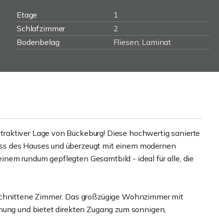
Etage
1
Schlafzimmer
2
Bodenbelag
Fliesen, Laminat
raktiver Lage von Bückeburg! Diese hochwertig sanierte
ss des Hauses und überzeugt mit einem modernen
em rundum gepflegten Gesamtbild - ideal für alle, die
eschnittene Zimmer. Das großzügige Wohnzimmer mit
hnung und bietet direkten Zugang zum sonnigen,