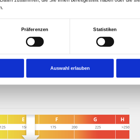
n.
 70 EUR monatlich angemietet werden.
e Infrastruktur: Einkaufsmöglichkeiten, Schulen und
Präferenzen
Statistiken
 und machen den Alltag besonders komfortabel.
e modernes Wohnen in guter Lage schätzen - und die
ng einzuziehen.
Auswahl erlauben