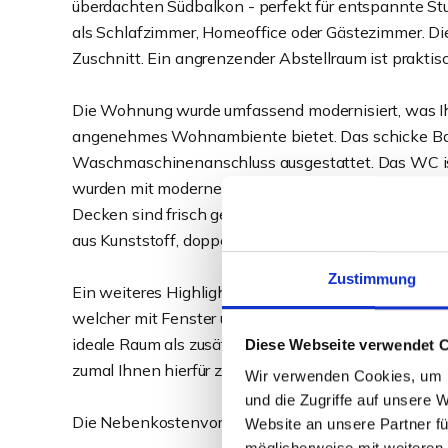
überdachten Südbalkon - perfekt für entspannte Stu
als Schlafzimmer, Homeoffice oder Gästezimmer. Die
Zuschnitt. Ein angrenzender Abstellraum ist praktisc
Die Wohnung wurde umfassend modernisiert, was I
angenehmes Wohnambiente bietet. Das schicke Bad
Waschmaschinenanschluss ausgestattet. Das WC is
wurden mit modernem Laminatboden und hochwertig
Decken sind frisch gestrichen. Alle Fenster wurden 
aus Kunststoff, doppelt verglast und mit Rollläden a
Zustimmung
Ein weiteres Highlight ist der großzügige rund 16
welcher mit Fenster und Heizkörper ausgestattet ist
ideale Raum als zusätzliches Büro, Hobbyraum oder 
Diese Webseite verwendet 
zumal Ihnen hierfür zusätzlich ein eigener Kellerraum
Wir verwenden Cookies, um I
und die Zugriffe auf unsere 
Die Nebenkostenvorauszahlung beträgt 280 Euro un
Website an unsere Partner fü
möglicherweise mit weiteren