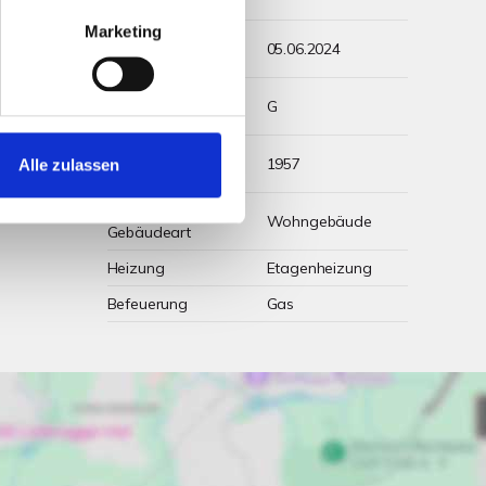
Energieträger
Marketing
Energieausweis
05.06.2024
gültig bis
Energieausweis
G
Werteklasse
Energieausweis
1957
Alle zulassen
Baujahr
Energieausweis
Wohngebäude
Gebäudeart
Heizung
Etagenheizung
Befeuerung
Gas