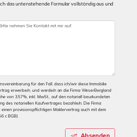
ch das untenstehende Formular vollständig aus und
onsvereinbarung für den Fall, dass ich/wir diese Immobilie
ertrag erwerbe/n, und werde/n an die Firma WeserBergland
öhe von 3,57%, inkl. MwSt., auf den notariell beurkundeten
ung des notariellen Kaufvertrages bezahle/n. Die Firma
einen provisionspflichtigen Maklervertrag auch mit dem
56 c BGB).
Absenden