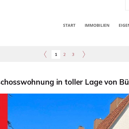
START
IMMOBILIEN
EIGE
1
2
3
chosswohnung in toller Lage von Bü