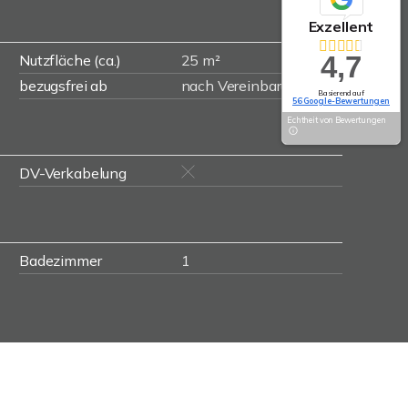
Exzellent
4,7
Nutzfläche (ca.)
25 m²
bezugsfrei ab
nach Vereinbarung
Basierend auf
56 Google-Bewertungen
Echtheit von Bewertungen
DV-Verkabelung
Badezimmer
1