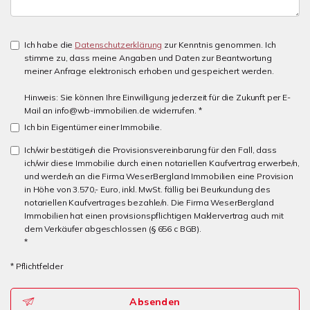
Ich habe die
Datenschutzerklärung
zur Kenntnis genommen. Ich
stimme zu, dass meine Angaben und Daten zur Beantwortung
meiner Anfrage elektronisch erhoben und gespeichert werden.
Hinweis: Sie können Ihre Einwilligung jederzeit für die Zukunft per E-
Mail an info@wb-immobilien.de widerrufen. *
Ich bin Eigentümer einer Immobilie.
Ich/wir bestätige/n die Provisionsvereinbarung für den Fall, dass
ich/wir diese Immobilie durch einen notariellen Kaufvertrag erwerbe/n,
und werde/n an die Firma WeserBergland Immobilien eine Provision
in Höhe von 3.570,- Euro, inkl. MwSt. fällig bei Beurkundung des
notariellen Kaufvertrages bezahle/n. Die Firma WeserBergland
Immobilien hat einen provisionspflichtigen Maklervertrag auch mit
dem Verkäufer abgeschlossen (§ 656 c BGB).
*
* Pflichtfelder
Absenden