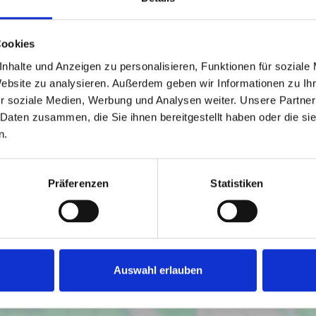
en Süden durchfluten die Räume mit natürlichem Licht
 Küchenbereich grenzt direkt an den Essplatz an. Zwei
ttieren den Grundriss.
Cookies
nhalte und Anzeigen zu personalisieren, Funktionen für soziale
latz lädt dazu ein, gesellige Stunden im Freien zu
Website zu analysieren. Außerdem geben wir Informationen zu I
 und ist zugleich sehr pflegeleicht angelegt worden.
r soziale Medien, Werbung und Analysen weiter. Unsere Partner
 Daten zusammen, die Sie ihnen bereitgestellt haben oder die s
zung versehen. Die Warmwasseraufbereitung erfolgt über
n.
e perfekte Südausrichtung, wodurch gute Bedingungen für
Präferenzen
Statistiken
ächstermin oder einer Besichtigung zur Verfügung.
Auswahl erlauben