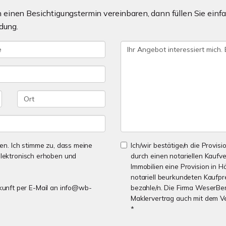
einen Besichtigungstermin vereinbaren, dann füllen Sie einfa
dung.
n. Ich stimme zu, dass meine
Ich/wir bestätige/n die Provisi
lektronisch erhoben und
durch einen notariellen Kaufv
Immobilien eine Provision in H
notariell beurkundeten Kaufpre
Zukunft per E-Mail an info@wb-
bezahle/n. Die Firma WeserBer
Maklervertrag auch mit dem V
*