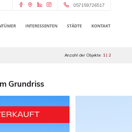
057159726517
NTÜMER
INTERESSENTEN
STÄDTE
KONTAKT
Anzahl der Objekte:
1 | 2
em Grundriss