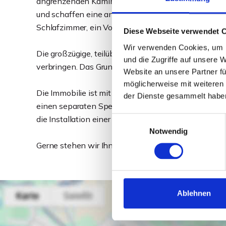
angrenzenden Kaminzimmer. Große Fensterflächen g
und schaffen eine angenehme Wohnatmosphäre. Der
Schlafzimmer, ein Vollbad und ein Gäste-WC komple
Diese Webseite verwendet 
Wir verwenden Cookies, um I
Die großzügige, teilüberdachte Terrasse vor dem Essp
und die Zugriffe auf unsere 
verbringen. Das Grundstück bietet ausreichend Platz
Website an unsere Partner fü
möglicherweise mit weiteren
Die Immobilie ist mit einer elektrischen Deckenhei
der Dienste gesammelt habe
einen separaten Speicher. Die Dachfläche zeigt ein
die Installation einer PV-Anlage ergeben.
Einwilligungsauswahl
Notwendig
Gerne stehen wir Ihnen zu einem persönlichen Gespr
Ablehnen