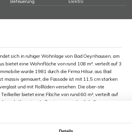
Befeuerung
Elektro
indet sich in ruhiger Wohnlage von Bad Oeynhausen, am
s bietet eine Wohnfläche von rund 108 m², verteilt auf 3
Immobilie wurde 1981 durch die Firma Hilsur, aus Bad
 ist massiv gemauert, die Fassade ist mit 11,5 cm starken
 verglast und mit Rollläden versehen. Die ober-ste
lkeller bietet eine Fläche von rund 60 m², verteilt auf
 als auch über eine Außentreppe zugänglich. Der
eten zusätzlichen Raum für Lagerzwecke.
gige, offen gestaltete Ess- und Wohnbereich mit einem
Details