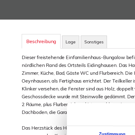
Beschreibung
Lage
Sonstiges
Dieser freistehende Einfamilienhaus-Bungalow bef
nördlichen Rand des Ortsteils Eidinghausen. Das Hau
Zimmer, Küche, Bad, Gäste WC und Flurbereich. Die 
Oeynhausen, als Fertighaus errichtet. Der Teilkeller
Klinker versehen, die Fenster sind aus Holz, doppelt
Geschossdecke wurde mit Steinwolle gedämmt. Der Tei
2 Räume, plus Flurbereich und ist sowohl von innen
Dachboden, die Garage und ein kleiner Schuppen bi
Das Herzstück des Hauses ist der besonders großzü
Zustimmung