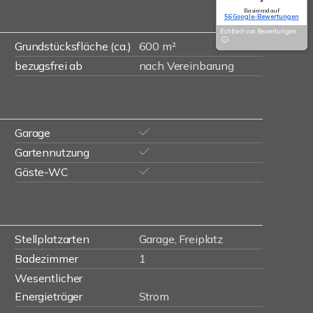
Basierend auf
56 Google-Bewertungen
Echtheit von Bewertungen
Grundstücksfläche (ca.)
600 m²
bezugsfrei ab
nach Vereinbarung
Garage
Gartennutzung
Gäste-WC
Stellplatzarten
Garage, Freiplatz
Badezimmer
1
Wesentlicher
Energieträger
Strom