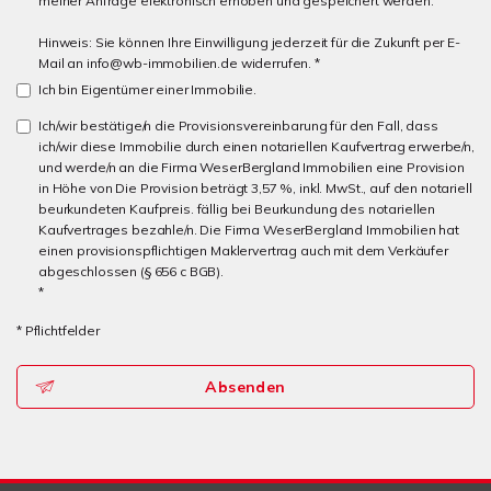
meiner Anfrage elektronisch erhoben und gespeichert werden.
Hinweis: Sie können Ihre Einwilligung jederzeit für die Zukunft per E-
Mail an info@wb-immobilien.de widerrufen. *
Ich bin Eigentümer einer Immobilie.
Ich/wir bestätige/n die Provisionsvereinbarung für den Fall, dass
ich/wir diese Immobilie durch einen notariellen Kaufvertrag erwerbe/n,
und werde/n an die Firma WeserBergland Immobilien eine Provision
in Höhe von Die Provision beträgt 3,57 %, inkl. MwSt., auf den notariell
beurkundeten Kaufpreis. fällig bei Beurkundung des notariellen
Kaufvertrages bezahle/n. Die Firma WeserBergland Immobilien hat
einen provisionspflichtigen Maklervertrag auch mit dem Verkäufer
abgeschlossen (§ 656 c BGB).
*
* Pflichtfelder
Absenden