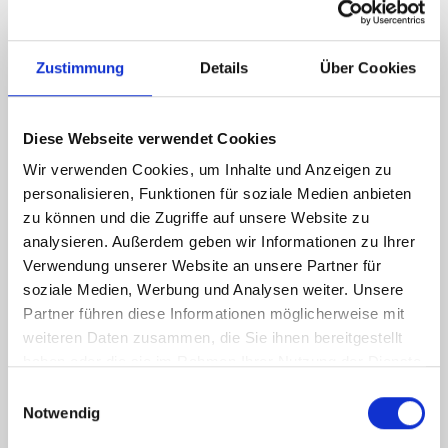
Zustimmung
Details
Über Cookies
Energieausweis (Bedarfsausweis)
Diese Webseite verwendet Cookies
Wir verwenden Cookies, um Inhalte und Anzeigen zu
177,20 kWh / (m²*a)
personalisieren, Funktionen für soziale Medien anbieten
Endenergiebedarf
zu können und die Zugriffe auf unsere Website zu
analysieren. Außerdem geben wir Informationen zu Ihrer
Verwendung unserer Website an unsere Partner für
soziale Medien, Werbung und Analysen weiter. Unsere
Weitere Informationen
Partner führen diese Informationen möglicherweise mit
weiteren Daten zusammen, die Sie ihnen bereitgestellt
haben oder die sie im Rahmen Ihrer Nutzung der Dienste
Wesentlicher Energieträger
Öl
gesammelt haben.
Einwilligungsauswahl
Energieausweis Ausstelldatum
2024-11-03
Notwendig
Energieausweis gültig bis
02.11.2034