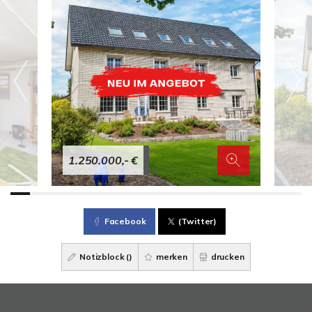
1.250.000,- €
Facebook
(Twitter)
Notizblock (
)
merken
drucken