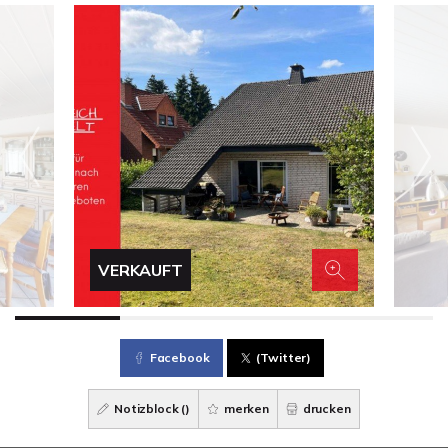
VERKAUFT
Facebook
(Twitter)
Notizblock (
)
merken
drucken