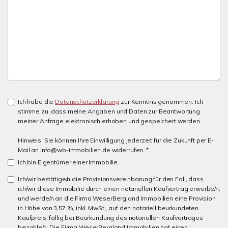
Ich habe die
Datenschutzerklärung
zur Kenntnis genommen. Ich
stimme zu, dass meine Angaben und Daten zur Beantwortung
meiner Anfrage elektronisch erhoben und gespeichert werden.
Hinweis: Sie können Ihre Einwilligung jederzeit für die Zukunft per E-
Mail an info@wb-immobilien.de widerrufen. *
Ich bin Eigentümer einer Immobilie.
Ich/wir bestätige/n die Provisionsvereinbarung für den Fall, dass
ich/wir diese Immobilie durch einen notariellen Kaufvertrag erwerbe/n,
und werde/n an die Firma WeserBergland Immobilien eine Provision
in Höhe von 3,57 %, inkl. MwSt., auf den notariell beurkundeten
Kaufpreis. fällig bei Beurkundung des notariellen Kaufvertrages
bezahle/n. Die Firma WeserBergland Immobilien hat einen