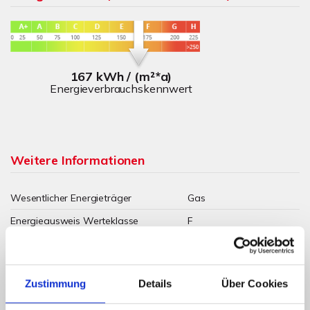
167 kWh / (m²*a)
Energieverbrauchskennwert
Weitere Informationen
Wesentlicher Energieträger
Gas
Energieausweis Werteklasse
F
Energieausweis Baujahr
1992
Energieausweis Gebäudeart
Wohngebäude
Zustimmung
Details
Über Cookies
Befeuerung
Gas