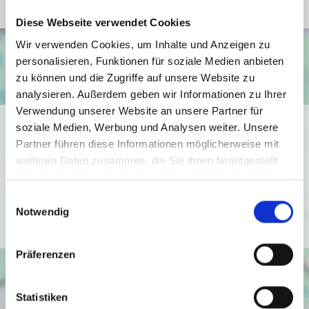
Diese Webseite verwendet Cookies
Wir verwenden Cookies, um Inhalte und Anzeigen zu
personalisieren, Funktionen für soziale Medien anbieten
zu können und die Zugriffe auf unsere Website zu
analysieren. Außerdem geben wir Informationen zu Ihrer
Verwendung unserer Website an unsere Partner für
Ich bin damit einverstanden, dass mir Karten von Google
soziale Medien, Werbung und Analysen weiter. Unsere
angezeigt werden. Es gelten die
Partner führen diese Informationen möglicherweise mit
Datenschutzbedingungen von Google
weiteren Daten zusammen, die Sie ihnen bereitgestellt
haben oder die sie im Rahmen Ihrer Nutzung der Dienste
(
https://policies.google.com/privacy
).
gesammelt haben.
Einwilligungsauswahl
Notwendig
Ich bin einverstanden
Präferenzen
Statistiken