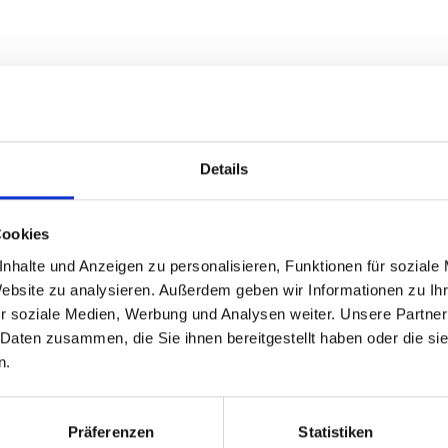
1882 bietet einen einmaligen Wohnkomfort für
aktive Mieteinnahmen.
pthaus besticht durch die hochwertige Ausstattung und
Details
alles, was das Herz begehrt. Sauna, Kamin, voll
inige Beispiele. Weiterhin gehören noch vier
Cookies
attraktive Mieteinnahmen sorgen.
Grundrisse) schicken wir Ihnen gerne in dem ausführlichen
nhalte und Anzeigen zu personalisieren, Funktionen für soziale
Website zu analysieren. Außerdem geben wir Informationen zu I
r soziale Medien, Werbung und Analysen weiter. Unsere Partner
 Daten zusammen, die Sie ihnen bereitgestellt haben oder die s
n.
Präferenzen
Statistiken