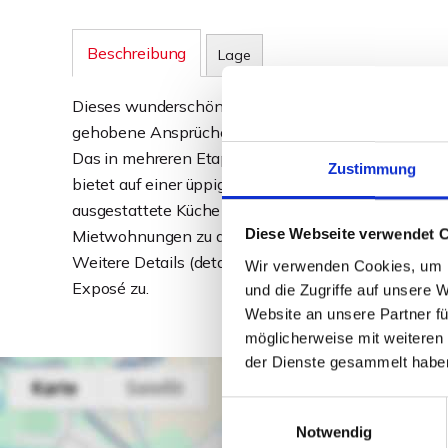
Beschreibung
Lage
Dieses wunderschöne Fachwerkhaus aus dem Jahre 
gehobene Ansprüche und sorgt zudem noch für attr
Das in mehreren Etappen aufwändig renovierte Hau
Zustimmung
bietet auf einer üppigen Wohnfläche von ca. 340 qm 
ausgestattete Küche und ein toller Garten sind nur e
Diese Webseite verwendet 
Mietwohnungen zu diesem tollen Anwesen, die für 
Weitere Details (detaillierte Beschreibung, Bilder, 
Wir verwenden Cookies, um I
Exposé zu.
und die Zugriffe auf unsere 
Website an unsere Partner fü
möglicherweise mit weiteren
der Dienste gesammelt habe
Einwilligungsauswahl
Notwendig