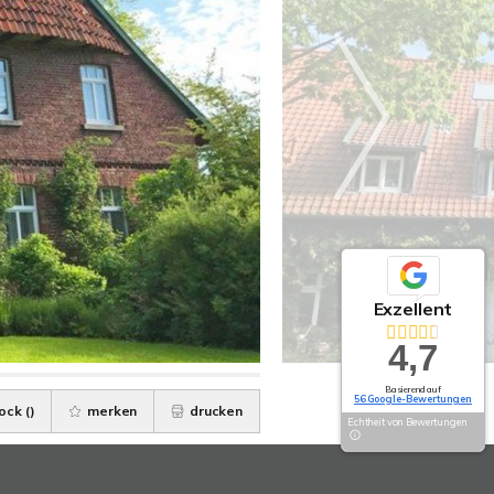
Exzellent
4,7
Basierend auf
56 Google-Bewertungen
ock (
)
merken
drucken
Echtheit von Bewertungen