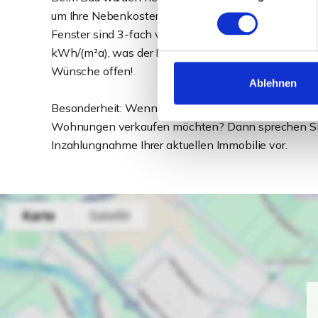
um Ihre Nebenkosten niedrig zu halten. Alle Wohnu
Fenster sind 3-fach verglast und mit elektrischen R
kWh/(m²a), was der Klasse A+ entspricht. Auch ans
Wünsche offen!
Ablehnen
Besonderheit: Wenn Sie aktuell Wohneigentum besit
Wohnungen verkaufen möchten? Dann sprechen Sie u
Inzahlungnahme Ihrer aktuellen Immobilie vor.