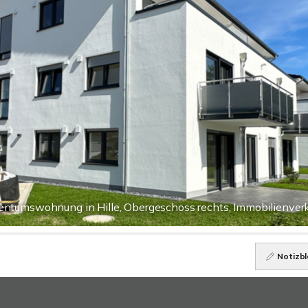
entumswohnung in Hille, Obergeschoss rechts, Immobilienver
Notizbl