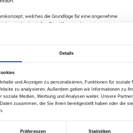
kauft.
mkonzept, welches die Grundlage für eine angenehme
he, mit bodentiefen Tür- / Fensterelementen,
die zum geselligen Verweilen einladen. Die
 Wohnbereich an. Das Raumangebot wird von zwei
t großer, ebenerdiger Dusche, einem geräumigen Flur- /
Details
bgerundet und durch den wohnungseigenen Kellerraum
Cookies
ns einen überdachten Terrassenbereich und direkten
nhalte und Anzeigen zu personalisieren, Funktionen für soziale
l aus Gartenarbeit macht, aber den Blick ins Grüne liebt,
Website zu analysieren. Außerdem geben wir Informationen zu I
ss die richtige Entscheidung treffen!
r soziale Medien, Werbung und Analysen weiter. Unsere Partner
 Daten zusammen, die Sie ihnen bereitgestellt haben oder die s
gen Eigennutzung oder als sichere Kapitalanlage, mit
n.
g im Alter.
Präferenzen
Statistiken
 der Gebäudehülle auf moderne Anlagentechnik geachtet,