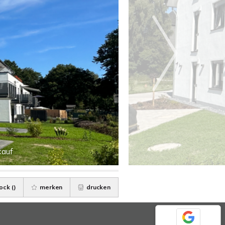
kauf
ock (
)
merken
drucken