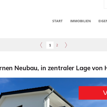
START
IMMOBILIEN
EIGE
1
2
en Neubau, in zentraler Lage von Hi