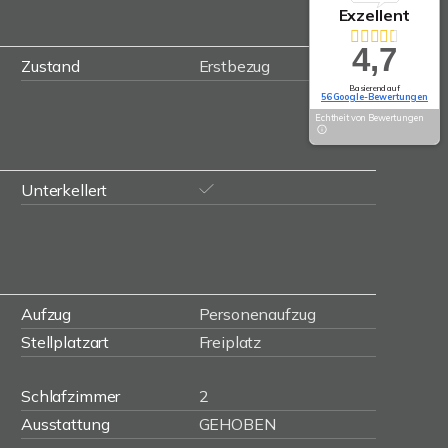
Exzellent
4,7
Zustand
Erstbezug
Basierend auf
56 Google-Bewertungen
Echtheit von Bewertungen
Unterkellert
Aufzug
Personenaufzug
Stellplatzart
Freiplatz
Schlafzimmer
2
Ausstattung
GEHOBEN