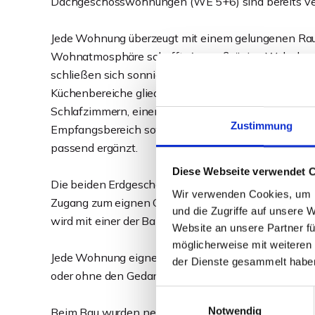
Dachgeschosswohnungen (WE 5+6) sind bereits ver
Jede Wohnung überzeugt mit einem gelungenen Rau
Wohnatmosphäre schafft. An großzügige Wohnbereic
schließen sich sonnige Balkone bzw. Terrassen an, 
Küchenbereiche gliedern sich komfortabel an den
Schlafzimmern, einem großzügigen Tageslichtbad mi
Zustimmung
Empfangsbereich sowie einem Abstellraum schön a
passend ergänzt.
Diese Webseite verwendet 
Die beiden Erdgeschosswohnungen bieten Gartenfa
Wir verwenden Cookies, um I
Zugang zum eignen Gartenbereich. Wer sich nicht vie
und die Zugriffe auf unsere 
wird mit einer der Balkon-Wohnungen im Obergescho
Website an unsere Partner fü
möglicherweise mit weiteren
Jede Wohnung eignet sich gleichermaßen zur soforti
der Dienste gesammelt habe
oder ohne den Gedanken einer späteren Eigennutzun
Einwilligungsauswahl
Notwendig
Beim Bau wurden neben der energetischen Qualität