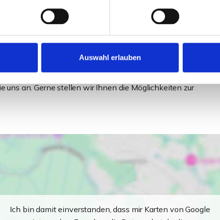
ngen sind mit einer Fußbodenheizung ausgestattet. Die
ollläden versehen. Der Endenergiebedarf liegt bei 16
onsten bleiben hier aussstattungstechnisch keine
Auswahl erlauben
zen, welches Sie im Zuge des Erwerbs einer dieser
ns an. Gerne stellen wir Ihnen die Möglichkeiten zur
Ich bin damit einverstanden, dass mir Karten von Google