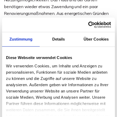
benötigen wieder etwas Zuwendung und ein paar
Renovierungsmaßnahmen. Aus energetischen Gründen
sollten die Fenster und die defekte Ölzentralheizung
erneuert bzw. ausgetauscht werden. Wer viel Platz
braucht, um sich frei entfalten zu können, ist hier genau
Zustimmung
Details
Über Cookies
richtig, um diese Immobilie sinnvoll zu nutzen und in
neuem Glanz erstrahlen zu lassen.
Das Haus ist bereits komplett geräumt und kann gerne
Diese Webseite verwendet Cookies
jederzeit besichtigt werden.
Wir verwenden Cookies, um Inhalte und Anzeigen zu
personalisieren, Funktionen für soziale Medien anbieten
Hat diese Immobilie Ihr Interesse geweckt? Dann fordern
zu können und die Zugriffe auf unsere Website zu
Sie gerne unser aussagekräftiges Exposé an.
analysieren. Außerdem geben wir Informationen zu Ihrer
Verwendung unserer Website an unsere Partner für
soziale Medien, Werbung und Analysen weiter. Unsere
Ansprechpartner
Partner führen diese Informationen möglicherweise mit
Daniel Behrendt
weiteren Daten zusammen, die Sie ihnen bereitgestellt
haben oder die sie im Rahmen Ihrer Nutzung der Dienste