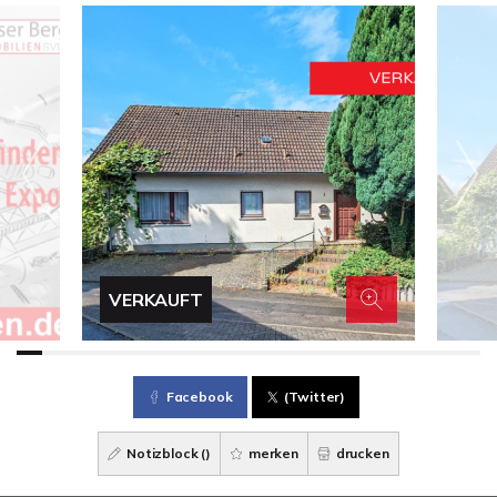
VERKAUFT
Facebook
(Twitter)
Notizblock (
)
merken
drucken