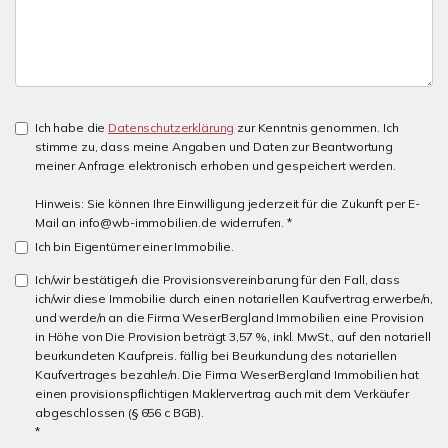
Ich habe die
Datenschutzerklärung
zur Kenntnis genommen. Ich
stimme zu, dass meine Angaben und Daten zur Beantwortung
meiner Anfrage elektronisch erhoben und gespeichert werden.
Hinweis: Sie können Ihre Einwilligung jederzeit für die Zukunft per E-
Mail an info@wb-immobilien.de widerrufen. *
Ich bin Eigentümer einer Immobilie.
Ich/wir bestätige/n die Provisionsvereinbarung für den Fall, dass
ich/wir diese Immobilie durch einen notariellen Kaufvertrag erwerbe/n,
und werde/n an die Firma WeserBergland Immobilien eine Provision
in Höhe von Die Provision beträgt 3,57 %, inkl. MwSt., auf den notariell
beurkundeten Kaufpreis. fällig bei Beurkundung des notariellen
Kaufvertrages bezahle/n. Die Firma WeserBergland Immobilien hat
einen provisionspflichtigen Maklervertrag auch mit dem Verkäufer
abgeschlossen (§ 656 c BGB).
*