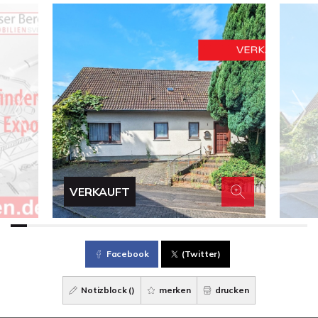
VERKAUFT
Facebook
(Twitter)
Notizblock (
)
merken
drucken