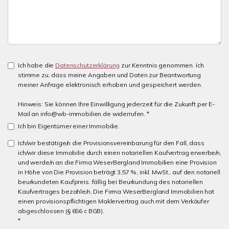
Ich habe die
Datenschutzerklärung
zur Kenntnis genommen. Ich
stimme zu, dass meine Angaben und Daten zur Beantwortung
meiner Anfrage elektronisch erhoben und gespeichert werden.
Hinweis: Sie können Ihre Einwilligung jederzeit für die Zukunft per E-
Mail an info@wb-immobilien.de widerrufen. *
Ich bin Eigentümer einer Immobilie.
Ich/wir bestätige/n die Provisionsvereinbarung für den Fall, dass
ich/wir diese Immobilie durch einen notariellen Kaufvertrag erwerbe/n,
und werde/n an die Firma WeserBergland Immobilien eine Provision
in Höhe von Die Provision beträgt 3,57 %, inkl. MwSt., auf den notariell
beurkundeten Kaufpreis. fällig bei Beurkundung des notariellen
Kaufvertrages bezahle/n. Die Firma WeserBergland Immobilien hat
einen provisionspflichtigen Maklervertrag auch mit dem Verkäufer
abgeschlossen (§ 656 c BGB).
*