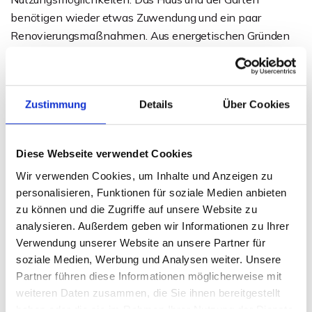
benötigen wieder etwas Zuwendung und ein paar
Renovierungsmaßnahmen. Aus energetischen Gründen
sollten die Fenster und die defekte Ölzentralheizung
erneuert bzw. ausgetauscht werden. Wer viel Platz
braucht, um sich frei entfalten zu können, ist hier genau
Zustimmung
Details
Über Cookies
richtig, um diese Immobilie sinnvoll zu nutzen und in
neuem Glanz erstrahlen zu lassen.
Das Haus ist bereits komplett geräumt und kann gerne
Diese Webseite verwendet Cookies
jederzeit besichtigt werden.
Wir verwenden Cookies, um Inhalte und Anzeigen zu
personalisieren, Funktionen für soziale Medien anbieten
Hat diese Immobilie Ihr Interesse geweckt? Dann fordern
zu können und die Zugriffe auf unsere Website zu
Sie gerne unser aussagekräftiges Exposé an.
analysieren. Außerdem geben wir Informationen zu Ihrer
Verwendung unserer Website an unsere Partner für
soziale Medien, Werbung und Analysen weiter. Unsere
Ansprechpartner
Partner führen diese Informationen möglicherweise mit
Daniel Behrendt
weiteren Daten zusammen, die Sie ihnen bereitgestellt
haben oder die sie im Rahmen Ihrer Nutzung der Dienste