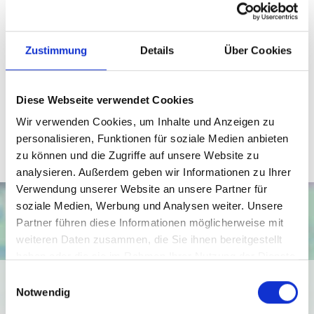
Ansprechpartner
Zustimmung
Details
Über Cookies
Telefon: 0571 597 265 17
Telefax: 0571 870 490 05
Diese Webseite verwendet Cookies
info@wb-immobilien.de
Wir verwenden Cookies, um Inhalte und Anzeigen zu
personalisieren, Funktionen für soziale Medien anbieten
zu können und die Zugriffe auf unsere Website zu
analysieren. Außerdem geben wir Informationen zu Ihrer
Verwendung unserer Website an unsere Partner für
soziale Medien, Werbung und Analysen weiter. Unsere
Partner führen diese Informationen möglicherweise mit
weiteren Daten zusammen, die Sie ihnen bereitgestellt
haben oder die sie im Rahmen Ihrer Nutzung der Dienste
gesammelt haben.
Einwilligungsauswahl
Ich bin damit einverstanden, dass mir Karten von Google
Notwendig
angezeigt werden. Es gelten die