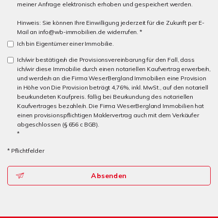
meiner Anfrage elektronisch erhoben und gespeichert werden.
Hinweis: Sie können Ihre Einwilligung jederzeit für die Zukunft per E-
Mail an info@wb-immobilien.de widerrufen. *
Ich bin Eigentümer einer Immobilie.
Ich/wir bestätige/n die Provisionsvereinbarung für den Fall, dass
ich/wir diese Immobilie durch einen notariellen Kaufvertrag erwerbe/n,
und werde/n an die Firma WeserBergland Immobilien eine Provision
in Höhe von Die Provision beträgt 4,76%, inkl. MwSt., auf den notariell
beurkundeten Kaufpreis. fällig bei Beurkundung des notariellen
Kaufvertrages bezahle/n. Die Firma WeserBergland Immobilien hat
einen provisionspflichtigen Maklervertrag auch mit dem Verkäufer
abgeschlossen (§ 656 c BGB).
*
* Pflichtfelder
Absenden