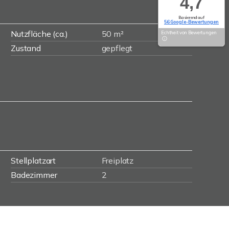
4,7
Basierend auf
56 Google-Bewertungen
Nutzfläche (ca.)
50 m²
Echtheit von Bewertungen
Zustand
gepflegt
Stellplatzart
Freiplatz
Badezimmer
2