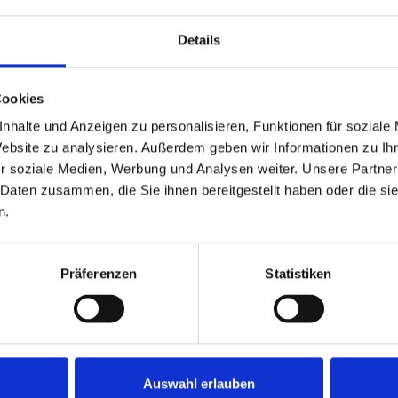
Details
Cookies
nhalte und Anzeigen zu personalisieren, Funktionen für soziale
Website zu analysieren. Außerdem geben wir Informationen zu I
r soziale Medien, Werbung und Analysen weiter. Unsere Partner
147,70 kWh / (m²*a)
Energieverbrauchskennwert
 Daten zusammen, die Sie ihnen bereitgestellt haben oder die s
n.
Präferenzen
Statistiken
Auswahl erlauben