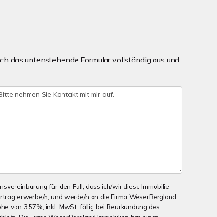
ch das untenstehende Formular vollständig aus und
onsvereinbarung für den Fall, dass ich/wir diese Immobilie
ertrag erwerbe/n, und werde/n an die Firma WeserBergland
öhe von 3,57%, inkl. MwSt. fällig bei Beurkundung des
ahle/n. Die Firma WeserBergland Immobilien hat einen