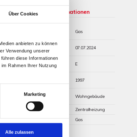
Weitere Informationen
Über Cookies
Wesentlicher
Gas
Energieträger
 Medien anbieten zu können
Energieausweis
07.07.2024
gültig bis
hrer Verwendung unserer
 führen diese Informationen
Energieausweis
E
ie im Rahmen Ihrer Nutzung
Werteklasse
Energieausweis
1997
Baujahr
Energieausweis
Marketing
Wohngebäude
Gebäudeart
Heizung
Zentralheizung
Befeuerung
Gas
Alle zulassen