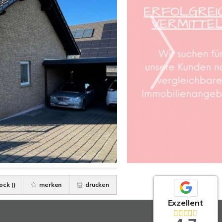
ock (
)
merken
drucken
Exzellent