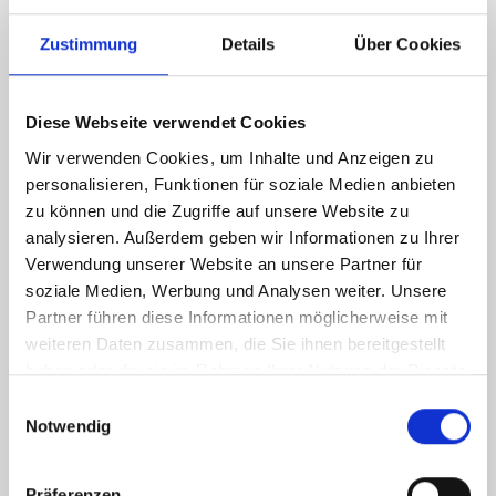
Energieausweis (Verbrauchsausweis)
Zustimmung
Details
Über Cookies
Diese Webseite verwendet Cookies
153,67 kWh / (m²*a)
Wir verwenden Cookies, um Inhalte und Anzeigen zu
Energieverbrauchskennwert
personalisieren, Funktionen für soziale Medien anbieten
zu können und die Zugriffe auf unsere Website zu
analysieren. Außerdem geben wir Informationen zu Ihrer
Verwendung unserer Website an unsere Partner für
Weitere Informationen
soziale Medien, Werbung und Analysen weiter. Unsere
Partner führen diese Informationen möglicherweise mit
Wesentlicher Energieträger
Gas
weiteren Daten zusammen, die Sie ihnen bereitgestellt
haben oder die sie im Rahmen Ihrer Nutzung der Dienste
Energieausweis Ausstelldatum
2025-01-14
gesammelt haben.
Einwilligungsauswahl
Energieausweis gültig bis
13.01.2035
Notwendig
Energieausweis Jahrgang
ab dem 1.5.2014
Energieausweis Werteklasse
E
Präferenzen