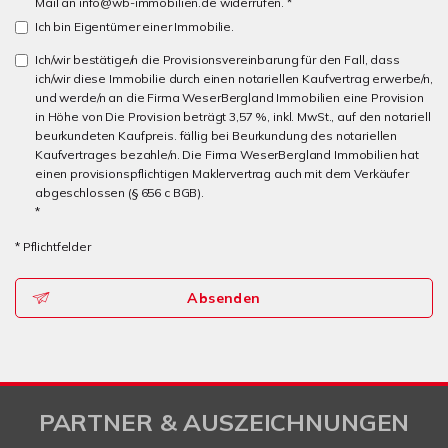
Mail an info@wb-immobilien.de widerrufen. *
Ich bin Eigentümer einer Immobilie.
Ich/wir bestätige/n die Provisionsvereinbarung für den Fall, dass
ich/wir diese Immobilie durch einen notariellen Kaufvertrag erwerbe/n,
und werde/n an die Firma WeserBergland Immobilien eine Provision
in Höhe von Die Provision beträgt 3,57 %, inkl. MwSt., auf den notariell
beurkundeten Kaufpreis. fällig bei Beurkundung des notariellen
Kaufvertrages bezahle/n. Die Firma WeserBergland Immobilien hat
einen provisionspflichtigen Maklervertrag auch mit dem Verkäufer
abgeschlossen (§ 656 c BGB).
*
* Pflichtfelder
Absenden
PARTNER & AUSZEICHNUNGEN