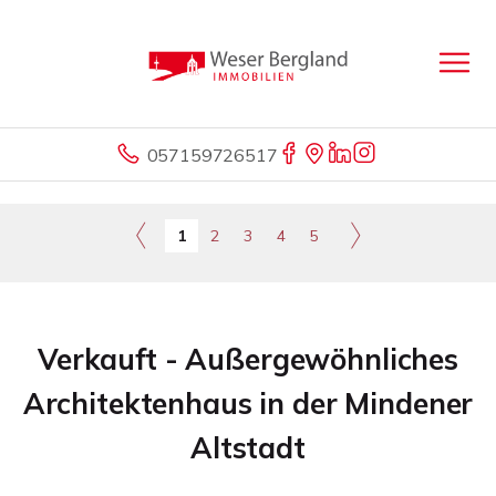
057159726517
1
2
3
4
5
Verkauft - Außergewöhnliches
Architektenhaus in der Mindener
Altstadt