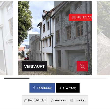
VERKAUFT
Facebook
(Twitter)
Notizblock (
)
merken
drucken