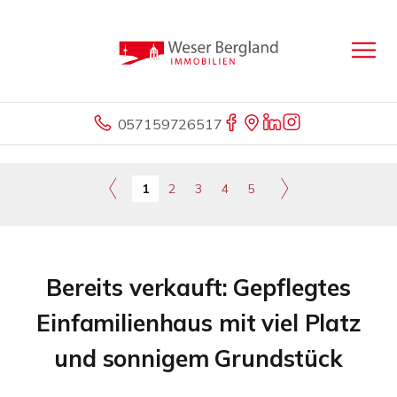
057159726517
1
2
3
4
5
Bereits verkauft: Gepflegtes
Einfamilienhaus mit viel Platz
und sonnigem Grundstück