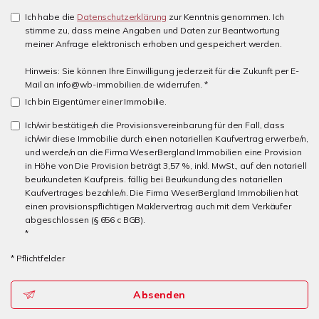
Ich habe die
Datenschutzerklärung
zur Kenntnis genommen. Ich
stimme zu, dass meine Angaben und Daten zur Beantwortung
meiner Anfrage elektronisch erhoben und gespeichert werden.
Hinweis: Sie können Ihre Einwilligung jederzeit für die Zukunft per E-
Mail an info@wb-immobilien.de widerrufen. *
Ich bin Eigentümer einer Immobilie.
Ich/wir bestätige/n die Provisionsvereinbarung für den Fall, dass
ich/wir diese Immobilie durch einen notariellen Kaufvertrag erwerbe/n,
und werde/n an die Firma WeserBergland Immobilien eine Provision
in Höhe von Die Provision beträgt 3,57 %, inkl. MwSt., auf den notariell
beurkundeten Kaufpreis. fällig bei Beurkundung des notariellen
Kaufvertrages bezahle/n. Die Firma WeserBergland Immobilien hat
einen provisionspflichtigen Maklervertrag auch mit dem Verkäufer
abgeschlossen (§ 656 c BGB).
*
* Pflichtfelder
Absenden