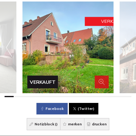
VERKAUFT
Facebook
(Twitter)
Notizblock (
)
merken
drucken