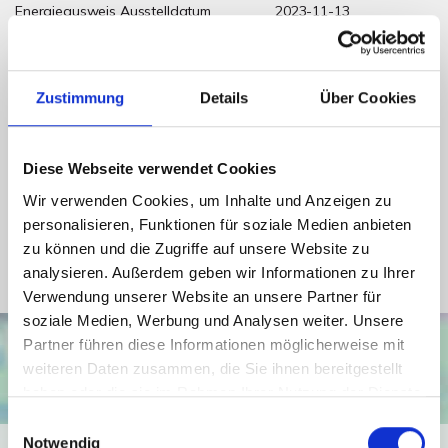
Energieausweis Ausstelldatum
2023-11-13
Energieausweis gültig bis
12.11.2033
Energieausweis Jahrgang
ab dem 1.5.2014
Zustimmung
Details
Über Cookies
Energieausweis Werteklasse
F
Energieausweis Baujahr
1957
Diese Webseite verwendet Cookies
Energieausweis Gebäudeart
Wohngebäude
Wir verwenden Cookies, um Inhalte und Anzeigen zu
Heizung
Zentralheizung
personalisieren, Funktionen für soziale Medien anbieten
Befeuerung
Gas
zu können und die Zugriffe auf unsere Website zu
analysieren. Außerdem geben wir Informationen zu Ihrer
Verwendung unserer Website an unsere Partner für
soziale Medien, Werbung und Analysen weiter. Unsere
Partner führen diese Informationen möglicherweise mit
weiteren Daten zusammen, die Sie ihnen bereitgestellt
haben oder die sie im Rahmen Ihrer Nutzung der Dienste
gesammelt haben.
Einwilligungsauswahl
Notwendig