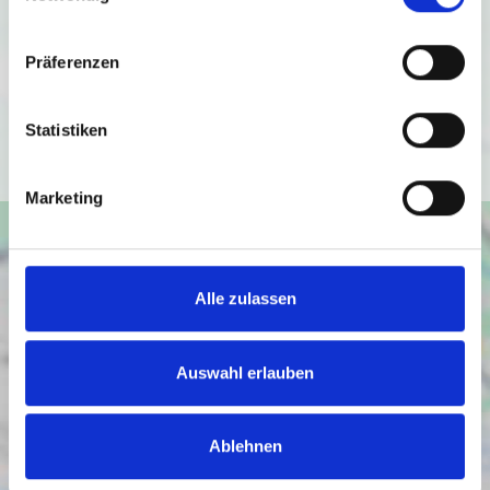
Ich bin damit einverstanden, dass mir Karten von Google
angezeigt werden. Es gelten die
Datenschutzbedingungen von Google
Präferenzen
(
https://policies.google.com/privacy
).
Statistiken
Ich bin einverstanden
Marketing
Alle zulassen
Auswahl erlauben
Ablehnen